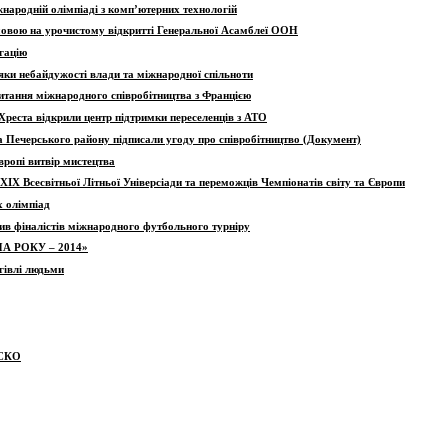
народній олімпіаді з комп’ютерних технологій
мовою на урочистому відкритті Генеральної Асамблеї ООН
гацію
яки небайдужості влади та міжнародної спільноти
итання міжнародного співробітництва з Францією
Хреста відкрили центр підтримки переселенців з АТО
та Печерського району підписали угоду про співробітництво (Документ)
вропі витвір мистецтва
ХІХ Всесвітньої Літньої Універсіади та переможців Чемпіонатів світу та Європи
х олімпіад
див фіналістів міжнародного футбольного турніру
ИНА РОКУ – 2014»
гівлі людьми
ЕСКО