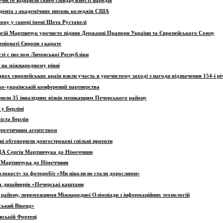
чисто відкрили сквер співдружності народів
зидента з академічних питань коледжів США
оку у сквері імені Шота Руставелі
ргій Мартинчук урочисто підняв Державні Прапори України та Європейського Союзу
мпіонаті Європи з карате
сті с послом Литовської Республіки
у на міжнародному рівні
ох європейських країн взяли участь в урочистому заході з нагоди відзначення 154-ї рі
ко-українській конференції партнерства
учили 35 інвалідних візків мешканцям Печерського району
 у Берліні
іста Берлін
нергетичним агентством
ні обговорили довгострокові спільні проекти
РДА Сергія Мартинчука до Німеччини
ія Мартинчука до Німеччини
Холокост» та фоторобіт «Ми ніколи не стали дорослими»
х дизайнерів «Печерські каштани
о району, переможцями Міжнародної Олімпіади з інформаційних технологій
ський Вікенд»
вській Фортеці