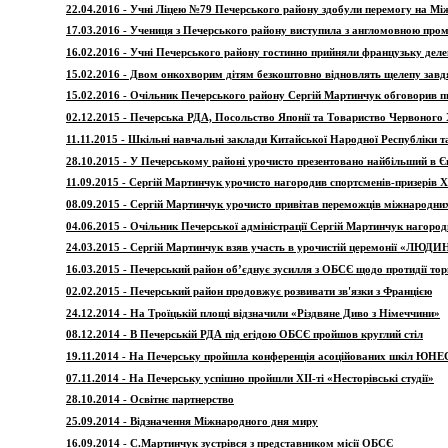
22.04.2016 - Учні Ліцею №79 Печерського району здобули перемогу на Між
17.03.2016 - Учениця з Печерського району виступила з англомовною про
16.02.2016 - Учні Печерського району гостинно прийняли французьку деле
15.02.2016 - Двом онкохворим дітям безкоштовно відновлять щелепу завд
15.02.2016 - Очільник Печерського району Сергій Мартинчук обговорив п
02.12.2015 - Печерська РДА, Посольство Японії та Товариство Червоного 
11.11.2015 - Шкільні навчальні заклади Китайської Народної Республіки 
28.10.2015 - У Печерському районі урочисто презентовано найбільший в Є
11.09.2015 - Сергій Мартинчук урочисто нагородив спортсменів-призерів Х
08.09.2015 - Сергій Мартинчук урочисто привітав переможців міжнародни
04.06.2015 - Очільник Печерської адміністрації Сергій Мартинчук нагоро
24.03.2015 - Сергій Мартинчук взяв участь в урочистій церемонії «ЛЮД
16.03.2015 - Печерський район об’єднує зусилля з ОБСЄ щодо протидії тор
02.02.2015 - Печерський район продовжує розвивати зв'язки з Францією
24.12.2014 - На Троїцькій площі відзначили «Різдвяне Диво з Німеччини»
08.12.2014 - В Печерській РДА під егідою ОБСЄ пройшов круглий стіл
19.11.2014 - На Печерську пройшла конференція асоційованих шкіл ЮН
07.11.2014 - На Печерську успішно пройшли ХІІ-ті «Несторівські студії»
28.10.2014 - Освітнє партнерство
25.09.2014 - Відзначення Міжнародного дня миру
16.09.2014 - С.Мартинчук зустрівся з представником місії ОБСЄ