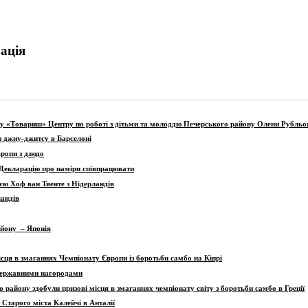
ація
убу «Товариш» Центру по роботі з дітьми та молоддю Печерського району Олени Рубльо
з джиу-джитсу в Барселоні
ропи з дзюдо
 Декларацію про наміри співпрацювати
єю Хоф ван Твенте з Нідерландів
ландів
айону – Японія
ця в змаганнях Чемпіонату Європи із боротьби самбо на Кіпрі
 державними нагородами
району здобули призові місця в змаганнях чемпіонату світу з боротьби самбо в Греції
Старого міста Калейчі в Анталії