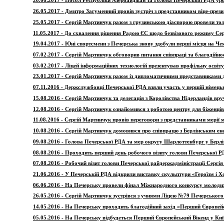
20.06.2017 - Посол Республіки Азербайджан та Голова Печерської РДА уро
26.05.2017 - Дмитро Загуменний провів зустріч з представником віце-пре
25.05.2017 - Сергій Мартинчук разом з грузинською діаспорою провели тол
11.05.2017 - До схвалення рішення Радою ЄС щодо безвізового режиму Се
19.04.2017 - Юні спортсмени з Печерська знову здобули перші місця на Че
07.02.2017 - Сергій Мартинчук обговорив питання співпраці та благодійно
03.02.2017 - Ліцей інформаційних технологій презентував профільну освіт
23.01.2017 - Сергій Мартинчук разом із дипломатичними представниками дв
07.11.2016 - Держслужбовці Печерської РДА взяли участь у першій німець
15.08.2016 - Сергій Мартинчук та делегація з Королівства Нідерландів вр
12.08.2016 - Сергій Мартинчук ознайомився з роботою центру для біженців
11.08.2016 - Сергій Мартинчук провів переговори з представниками мерії м
10.08.2016 - Сергій Мартинчук домовився про співпрацю з Берлінським е
09.08.2016 - Голова Печерської РДА та мер округу Шарлоттенбург у Берлі
08.08.2016 - Проходить перший день робочого візиту голови Печерської 
07.08.2016 - Робочий візит голови Печерської райдержадміністрації Серг
21.06.2016 - У Печерській РДА відкрили виставку скульптури «Героїзм і 
06.06.2016 - На Печерську провели фінал Міжнародного конкурсу молоди
26.05.2016 - Сергій Мартинчук зустрівся з учнями Ліцею №79 Печерськог
14.05.2016 - На Печерську проходить благодійний захід «Перший Європей
05.05.2016 - На Печерську відбудеться Перший Європейський Вікенд у Киї