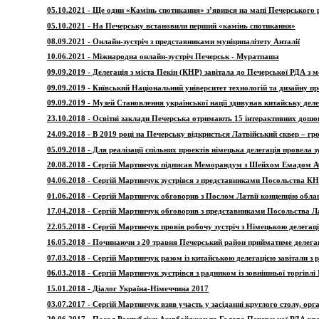
05.10.2021 -
Ще один «Камінь спотикання» з’явився на мапі Печерського 
05.10.2021 -
На Печерську встановили перший «камінь спотикання»
08.09.2021 - Онлайн-зустріч з представниками муніципалітету Анталії
10.06.2021 - Міжнародна онлайн-зустріч Печерськ - Муратпаша
09.09.2019 - Делегація з міста Пекін (КНР) завітала до Печерської РДА з
09.09.2019 - Київський Національний університет технологій та дизайну пр
09.09.2019 - Музей Становлення української нації здивував китайську де
23.10.2018 - Освітні заклади Печерська отримають 15 інтерактивних дошо
24.09.2018 - В 2019 році на Печерську відкриється Латвійський сквер – г
05.09.2018 - Для реалізації спільних проектів німецька делегація провела 
20.08.2018 - Сергій Мартинчук підписав Меморандум з Шейхом Емадом А
04.06.2018 - Сергій Мартинчук зустрівся з представниками Посольства КН
01.06.2018 - Сергій Мартинчук обговорив з Послом Латвії концепцію обла
17.04.2018 - Сергій Мартинчук обговорив з представниками Посольства Ла
22.05.2018 - Сергій Мартинчук провів робочу зустріч з Німецькою делегац
16.05.2018 - Починаючи з 20 травня Печерський район прийматиме делега
07.03.2018 - Сергій Мартинчук разом із китайською делегацією завітали з
06.03.2018 - Сергій Мартинчук зустрівся з радником із зовнішньої торгівл
15.01.2018 - Діалог Україна-Німеччина 2017
03.07.2017 - Сергій Мартинчук взяв участь у засіданні круглого столу, ор