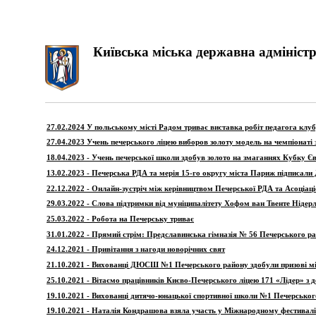
Київська міська державна адміністр
27.02.2024 У польському місті Радом триває виставка робіт педагога кл
27.04.2023 Учень печерського ліцею виборов золоту модель на чемпіонаті 
18.04.2023 - Учень печерської школи здобув золото на змаганнях Кубку Єв
13.02.2023 - Печерська РДА та мерія 15-го округу міста Париж підписали
22.12.2022 - Онлайн-зустріч між керівництвом Печерської РДА та Асоціаці
29.03.2022 - Слова підтримки від муніципалітету Хофом ван Твенте Нідер
25.03.2022 - Робота на Печерську триває
31.01.2022 - Прямий стрім: Предславинська гімназія № 56 Печерського р
24.12.2021 - Привітання з нагоди новорічних свят
21.10.2021 - Вихованці ДЮСШ №1 Печерського району здобули призові міс
25.10.2021 - Вітаємо працівників Києво-Печерського ліцею 171 «Лідер» з
19.10.2021 - Вихованці дитячо-юнацької спортивної школи №1 Печерського 
19.10.2021 - Наталія Кондрашова взяла участь у Міжнародному фестивалі 