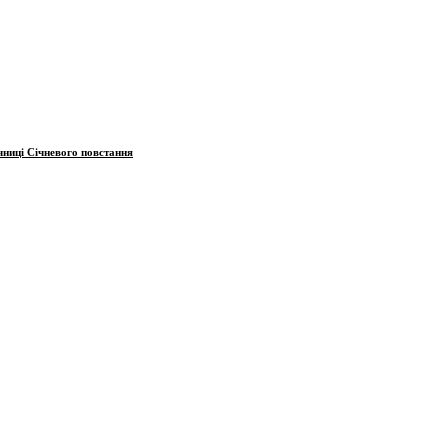
чниці Січневого повстання