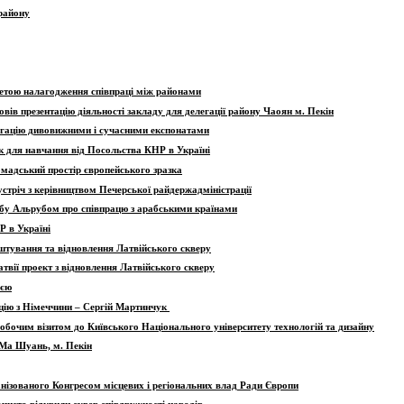
району
 метою налагодження співпраці між районами
овів презентацію діяльності закладу для делегації району Чаоян м. Пекін
легацію дивовижними і сучасними експонатами
к для навчання від Посольства КНР в Україні
ромадський простір європейського зразка
зустріч з керівництвом Печерської райдержадміністрації
бу Альрубом про співпрацю з арабськими країнами
Р в Україні
штування та відновлення Латвійського скверу
твії проект з відновлення Латвійського скверу
ією
цію з Німеччини – Сергій Мартинчук
 робочим візитом до Київського Національного університету технологій та дизайну
і Ма Шуань, м. Пекін
ганізованого Конгресом місцевих і регіональних влад Ради Європи