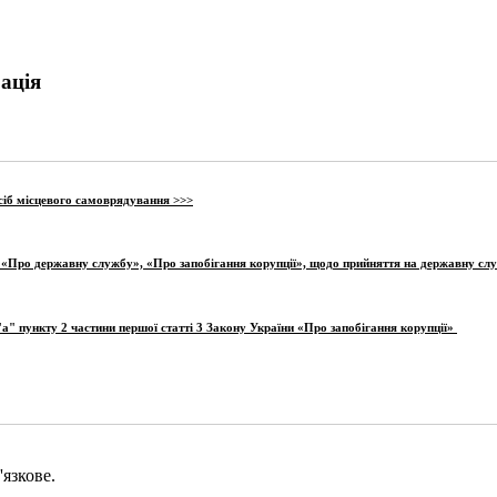
ація
сіб місцевого самоврядування >>>
 «Про державну службу», «Про запобігання корупції», щодо прийняття на державну сл
"а" пункту 2 частини першої статті 3 Закону України «Про запобігання корупції»
язкове.