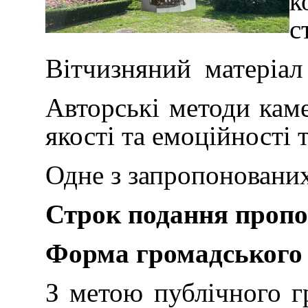
к
с
Вітчизняний матеріал д
Авторські методи каме
якості та емоційності 
Одне з запропонованих
Строк подання пропо
Форма громадського
З метою публічного г