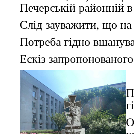
Печерській районній в 
Слід зауважити, що на 
Потреба гідно вшануват
Ескіз запропонованого
П
г
О