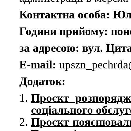
Контактн
а
особ
а
:
Юл
Години прийому:
пон
за адресою: вул.
Цита
E-mail:
upszn_pechrda@
Додаток:
Проєкт розпорядж
соціального обслуг
Проєкт пояснюваль