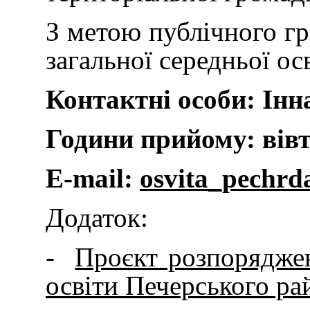
З метою публічного гр
загальної середньої ос
Контактні особи:
Інн
Години прийому: вівто
E-mail:
osvita_pechr
Додаток:
-
Проєкт розпоряджен
освіти Печерського ра