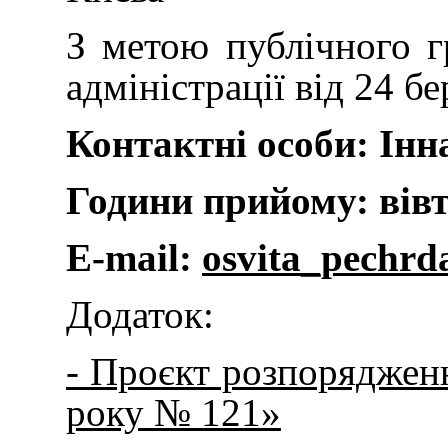
З метою публічного 
адміністрації від 24 б
Контактні особи:
Інн
Години прийому: вівто
E-mail:
osvita_pechr
Додаток:
- Проєкт розпорядженн
року № 121»