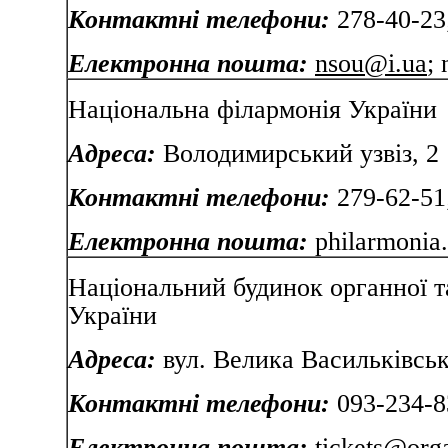
Контактні телефони:
278-40-23;
Електронна пошта:
nsou@i.ua
;
Національна філармонія України
Адреса:
Володимирський узвіз, 2
Контактні телефони:
279-62-51;
Електронна пошта:
philarmonia
Національний будинок органної т
України
Адреса:
вул. Велика Васил
Контактні телефони:
093-234-8
Електронна пошта:
tickets@orga