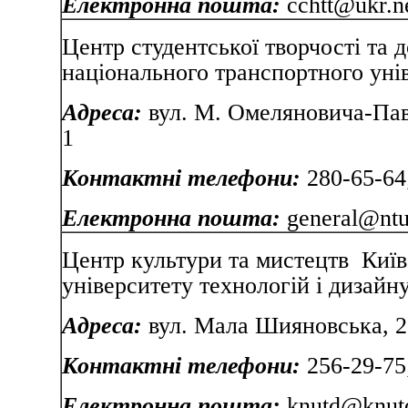
Електронна пошта:
cchtt@ukr.n
Центр студентської творчості та 
національного транспортного у
Адреса:
вул. М. Омеляновича-Пав
1
Контактні телефони:
280-65-64
Електронна пошта:
general@ntu
Центр культури та мистецтв Київ
університету технологій і дизайн
Адреса:
вул. Мала Шияновська, 2
Контактні телефони:
256-29-75;
Електронна пошта:
knutd@knut