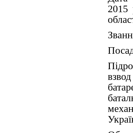
2015 
облас
Званн
Посад
Підро
взвод
бата
бат
механ
Украї