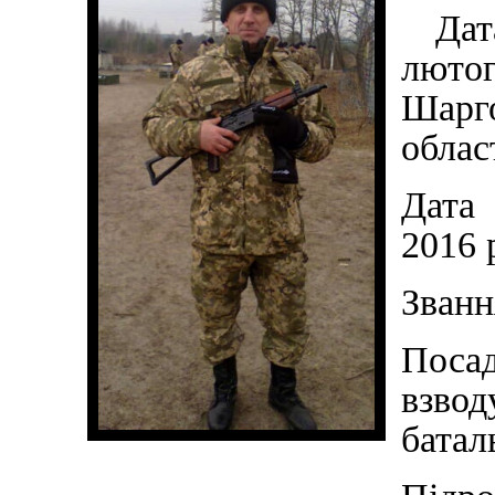
Да
лютог
Шарг
облас
Дата 
2016 
Званн
Посад
взво
батал