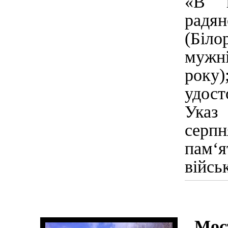
«В п
радя
(Біло
мужні
року
удост
Указ
серп
пам‘я
війсь
Мос