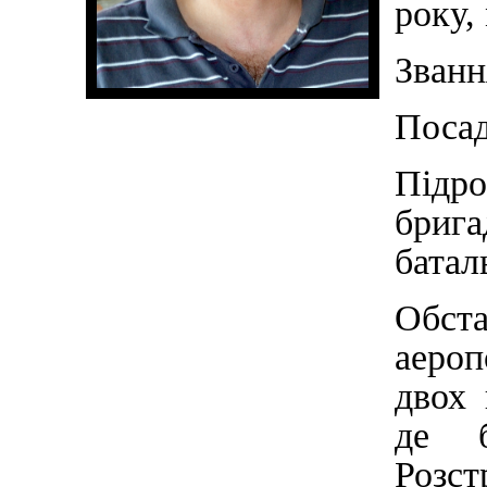
року,
Званн
Посад
Підро
брига
батал
Обста
аероп
двох 
де б
Розст