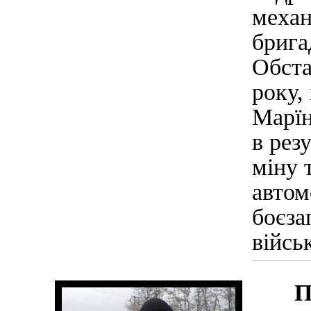
ме
бриг
Обста
року,
Марїн
в рез
міну 
автом
боєза
війсь
П