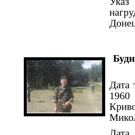
Указ
нагр
Донец
Будн
Дата 
1960
Кри
Микол
Дата 