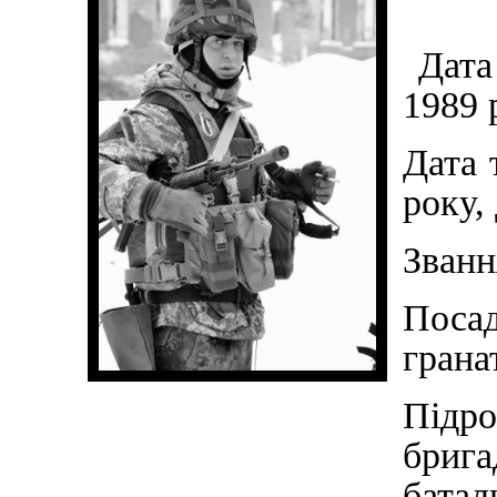
Дата
1989 
Дата 
року,
Званн
Пос
грана
Підро
брига
батал