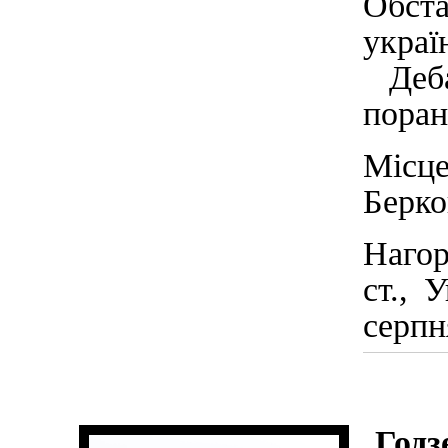
Обста
укра
Деба
поран
Міс
Берко
Нагор
ст., 
серпн
Годз