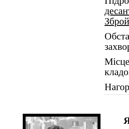
Підр
дес
Зброй
Обст
захво
Місц
кладо
Нагор
Я