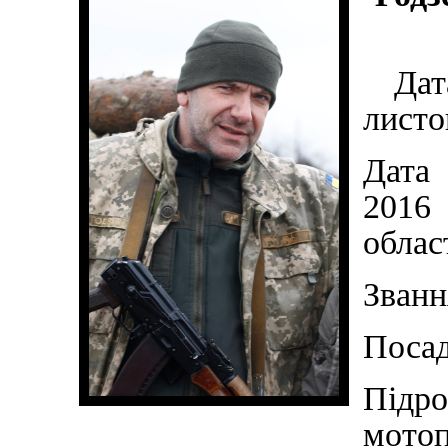
Дата
листо
Дата 
2016
облас
Званн
Посад
Під
мотоп