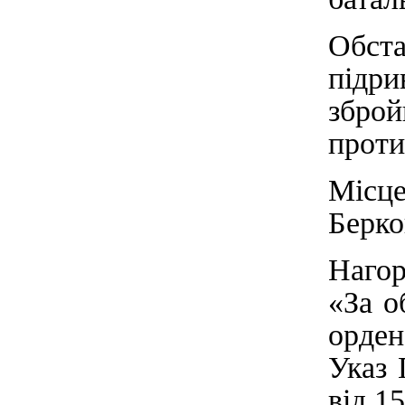
Обст
підр
збр
проти
Міс
Берко
Нагор
«За о
орде
Указ 
від 1