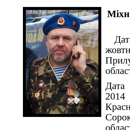
Міхн
Дата
жовтн
Прил
област
Дата 
2014
Крас
Соро
област