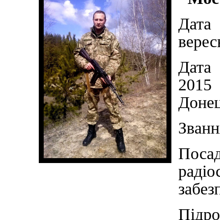
Дата
верес
Дата 
2015
Донец
Званн
Поса
раді
забез
Підр