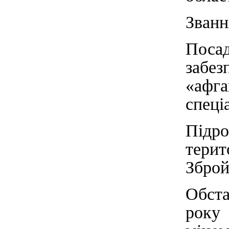
Званн
Поса
забе
«афг
спеці
Підр
тери
Зброй
Обста
року