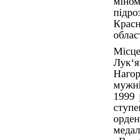
міно
підро
Красн
област
Міс
Лук‘я
Наго
мужн
1999 
ступе
орде
медал