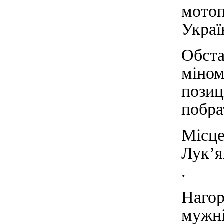
мотоп
Украї
Обст
міно
пози
побра
Міс
Лук’я
.
Наго
мужн