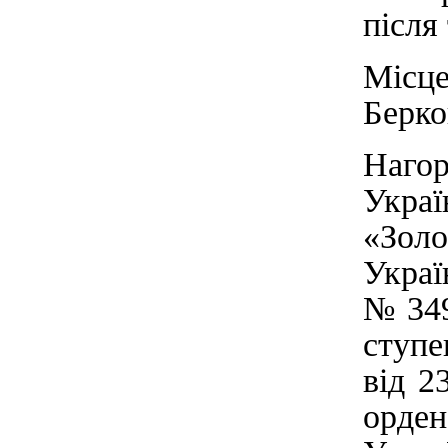
після
Міс
Берко
Нагор
Укра
«Зол
Укра
№349
ступ
від 2
орде