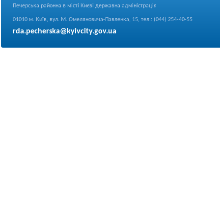
Печерська районна в місті Києві державна адміністрація
01010 м. Київ, вул. М. Омеляновича-Павленка, 15, тел.: (044) 254-40-55
rda.pecherska@kyivcity.gov.ua