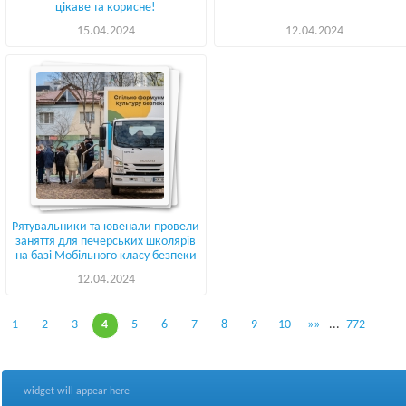
цікаве та корисне!
15.04.2024
12.04.2024
Рятувальники та ювенали провели
заняття для печерських школярів
на базі Мобільного класу безпеки
12.04.2024
1
2
3
4
5
6
7
8
9
10
»»
...
772
widget will appear here