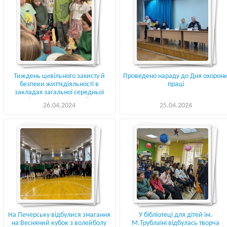
Тиждень цивільного захисту й
Проведено нараду до Дня охорон
безпеки життєдіяльності в
праці
закладах загальної середньої
освіти Печерського району
26.04.2024
25.04.2024
На Печерську відбулися змагання
У бібліотеці для дітей ім.
на Весняний кубок з волейболу
М.Трублаїні відбулась творча