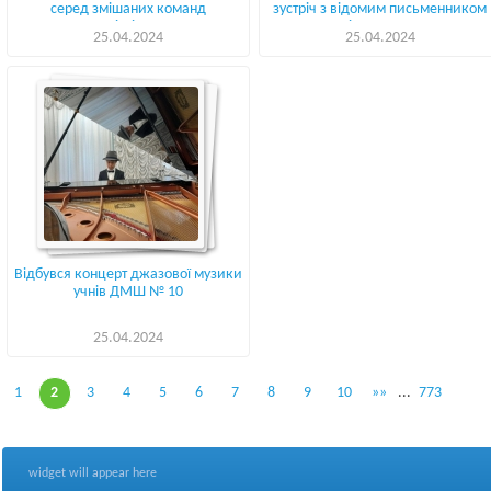
серед змішаних команд
зустріч з відомим письменником
загальноосвітніх навчальних
Андрієм Кокотюхою
25.04.2024
25.04.2024
закладів міста Києва
Відбувся концерт джазової музики
учнів ДМШ № 10
25.04.2024
1
2
3
4
5
6
7
8
9
10
»»
...
773
widget will appear here