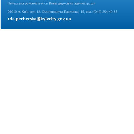
Печерська районна в місті Києві державна адміністрація
01010 м. Київ, вул. М. Омеляновича-Павленка, 15, тел.: (044) 254-40-55
rda.pecherska@kyivcity.gov.ua