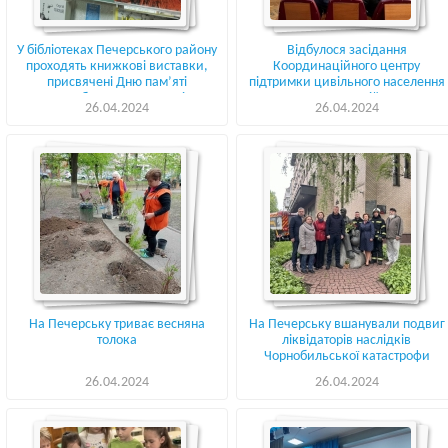
У бібліотеках Печерського району
Відбулося засідання
проходять книжкові виставки,
Координаційного центру
присвячені Дню пам’яті
підтримки цивільного населення
Чорнобильської трагедії
при Печерській РДА
26.04.2024
26.04.2024
На Печерську триває весняна
На Печерську вшанували подвиг
толока
ліквідаторів наслідків
Чорнобильської катастрофи
26.04.2024
26.04.2024