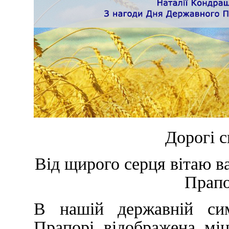
Дорогі с
Від щирого серця вітаю в
Прапо
В нашій державній си
Прапорі відображена міц