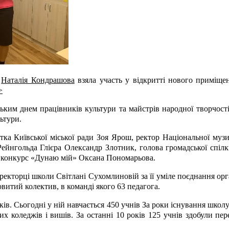
ї
Наталія Кондрашова
взяла участь у відкритті нового приміщ
>
ьким днем працівників культури та майстрів народної творчості
ьтури.
тка Київської міської ради Зоя Ярош, ректор Національної муз
Рейнгольда Глієра Олександр Злотник, голова громадської спі
й конкурс «Дунаю мій» Оксана Пономарьова.
иректорці школи Світлані Сухомлиновій за її уміле поєднання орг
овитий колектив, в команді якого 63 педагога.
ків. Сьогодні у ній навчається 450 учнів За роки існування школ
х коледжів і вишів. За останні 10 років 125 учнів здобули п