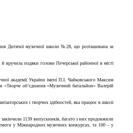
ення Дитячої музичної школи №28, що розташована за
 й вручила подяки голови Печерської районної в місті
ичної академії України імені П.І. Чайковського Максим
лки «Творче об’єднання «Музичний батальйон» Валерій
анізаторських і творчих здібностей, яка працює в школі
у закінчили 1139 випускників, багато з них продовжили
еремоги у Міжнародних музичних конкурсах, та 100 – у