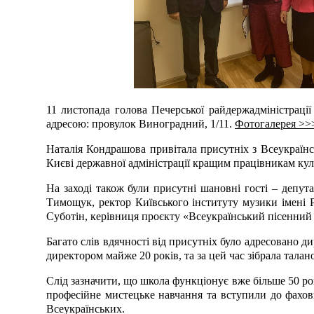
11 листопада голова Печерської райдержадміністраці
адресою: провулок Виноградний, 1/11.
Фотогалерея >>
Наталія Кондрашова привітала присутніх з Всеукраїнс
Києві державної адміністрації кращим працівникам кул
На заході також були присутні шановні гості – депута
Тимощук, ректор Київського інституту музики імені 
Суботін, керівниця проєкту «Всеукраїнський пісенни
Багато слів вдячності від присутніх було адресовано д
директором майже 20 років, та за цей час зібрала талан
Слід зазначити, що школа функціонує вже більше 50 ро
професійне мистецьке навчання та вступили до фахови
Всеукраїнських.