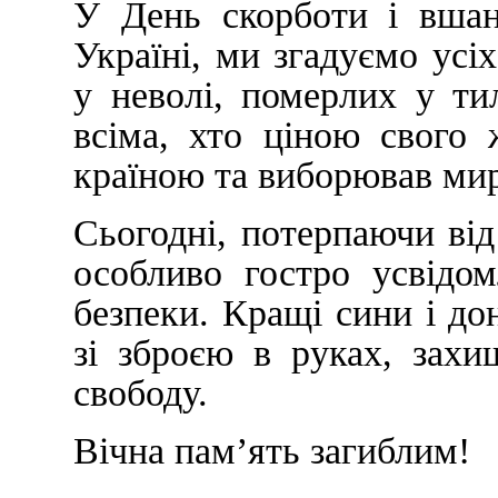
У День скорботи і вшан
Україні, ми згадуємо усі
у неволі, померлих у т
всіма, хто ціною свого 
країною та виборював мир
Сьогодні, потерпаючи від 
особливо гостро усвідо
безпеки. Кращі сини і до
зі зброєю в руках, зах
свободу.
Вічна пам’ять загиблим!