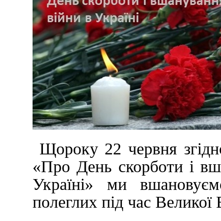
Щороку 22 червня згідн
«Про День скорботи і вш
Україні» ми вшановуєм
полеглих під час Великої 