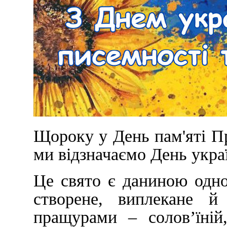
Щороку у День пам'яті П
ми відзначаємо День украї
Це свято є даниною одно
створене, виплекане 
пращурами – солов’їній