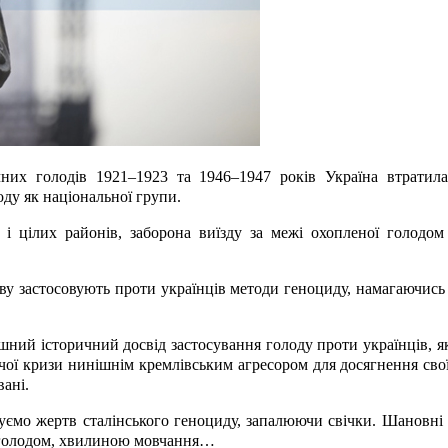
чних голодів 1921–1923 та 1946–1947 років Україна втратил
ду як національної групи.
 цілих районів, заборона виїзду за межі охопленої голодом У
ову застосовують проти українців методи геноциду, намагаючись
ний історичний досвід застосування голоду проти українців, я
ї кризи нинішнім кремлівським агресором для досягнення свої
вані.
мо жертв сталінського геноциду, запалюючи свічки. Шановні п
х голодом, хвилиною мовчання…