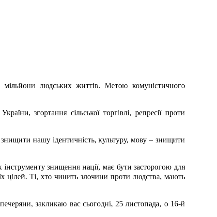
а мільйони людських життів. Метою комуністичного
країни, згортання сільської торгівлі, репресії проти
 знищити нашу ідентичність, культуру, мову – знищити
к інструменту знищення нації, має бути засторогою для
х цілей. Ті, хто чинить злочини проти людства, мають
ечеряни, закликаю вас сьогодні, 25 листопада, о 16-й