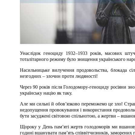
Унаслідок геноциду 1932–1933 років, масових шту
тоталітарного режиму було знищення українського наро
Насильницьке вилучення продовольства, блокада сіл і
незгодних – злочин проти людяності!
Через 90 років після Голодомору-геноциду росіяни зн
українську націю як таку.
Але ми сильні й обов’язково переможемо це зло! Страш
недопущення провокування і використання продовольчо
бути засуджені світовою спільнотою, а жертви – вшано
Щороку у День пам’яті жертв голодоморів ми вшановує
годині вшанувати пам’ять співвітчизників, заморени