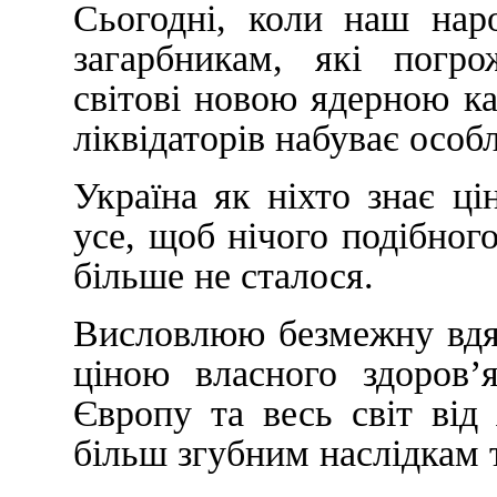
Сьогодні, коли наш нар
загарбникам, які погро
світові новою ядерною к
ліквідаторів набуває особл
Україна як ніхто знає ці
усе, щоб нічого подібног
більше не сталося.
Висловлюю безмежну вдяч
ціною власного здоров’
Європу та весь світ від 
більш згубним наслідкам 