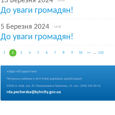
13 Березня 2024
14:20
До уваги громадян!
5 Березня 2024
14:36
До уваги громадян!
1
2
3
4
5
6
7
8
9
10
»»
...
110
widget will appear here
Печерська районна в місті Києві державна адміністрація
01010 м. Київ, вул. М. Омеляновича-Павленка, 15, тел.: (044) 254-40-55
rda.pecherska@kyivcity.gov.ua