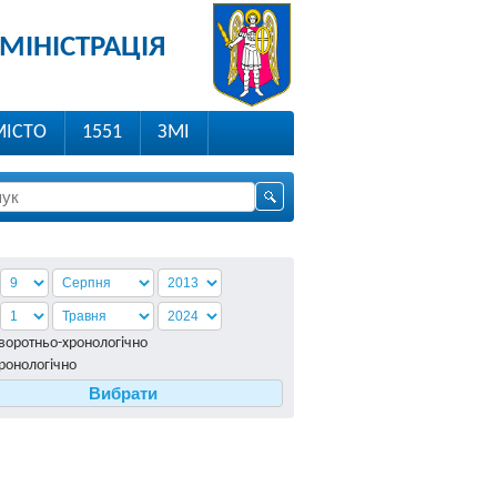
МІНІСТРАЦІЯ
МІСТО
1551
ЗМІ
воротньо-хронологiчно
ронологiчно