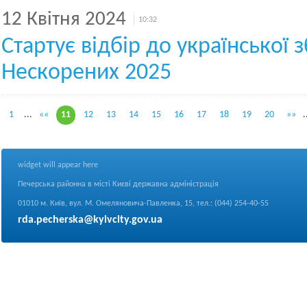
12 Квітня 2024
10:32
Стартує відбір до української з
Нескорених 2025
1
...
««
11
12
13
14
15
16
17
18
19
20
»»
.
widget will appear here
Печерська районна в місті Києві державна адміністрація
01010 м. Київ, вул. М. Омеляновича-Павленка, 15, тел.: (044) 254-40-55
rda.pecherska@kyivcity.gov.ua