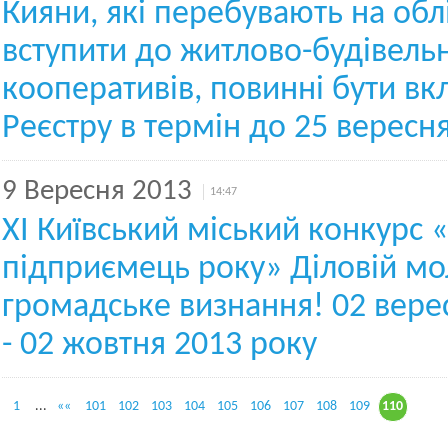
Кияни, які перебувають на об
вступити до житлово-будівель
кооперативів, повинні бути вк
Реєстру в термін до 25 вересн
9 Вересня 2013
14:47
ХІ Київський міський конкурс
підприємець року» Діловій мо
громадське визнання! 02 вере
- 02 жовтня 2013 року
1
...
««
101
102
103
104
105
106
107
108
109
110