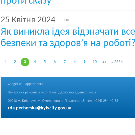
проти сказу
25 Квітня 2024
10:10
Як виникла ідея відзначати все
безпеки та здоров’я на роботі
1
2
3
4
5
6
7
8
9
10
»»
...
2658
widget will appear here
Печерська районна в місті Києві державна адміністрація
01010 м. Київ, вул. М. Омеляновича-Павленка, 15, тел.: (044) 254-40-55
rda.pecherska@kyivcity.gov.ua