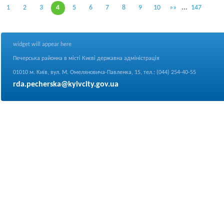
1
2
3
4
5
6
7
8
9
10
»»
...
147
widget will appear here
Печерська районна в місті Києві державна адміністрація
01010 м. Київ, вул. М. Омеляновича-Павленка, 15, тел.: (044) 254-40-55
rda.pecherska@kyivcity.gov.ua