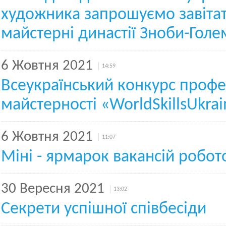
художника запрошуємо завіта
майстерні династії Зноби-Голе
6 Жовтня 2021
14:59
Всеукраїнський конкурс профе
майстерності «WorldSkillsUkra
6 Жовтня 2021
11:07
Міні - ярмарок вакансій робо
30 Вересня 2021
13:02
Секрети успішної співбесіди