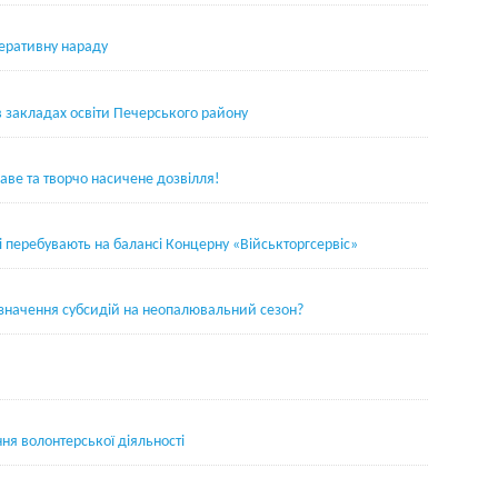
еративну нараду
 закладах освіти Печерського району
каве та творчо насичене дозвілля!
кі перебувають на балансі Концерну «Військторгсервіс»
изначення субсидій на неопалювальний сезон?
я волонтерської діяльності