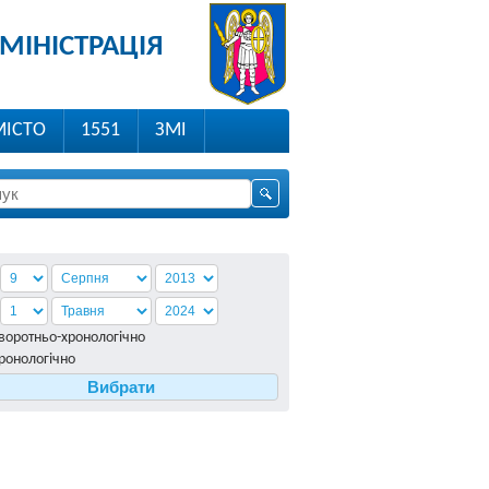
МІНІСТРАЦІЯ
МІСТО
1551
ЗМІ
воротньо-хронологiчно
ронологiчно