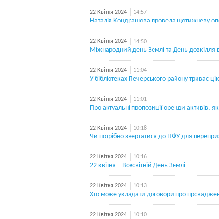
22 Квітня 2024
14:57
Наталія Кондрашова провела щотижневу оп
22 Квітня 2024
14:50
Міжнародний день Землі та День довкілля в
22 Квітня 2024
11:04
У бібліотеках Печерського району триває ці
22 Квітня 2024
11:01
Про актуальні пропозиції оренди активів, я
22 Квітня 2024
10:18
Чи потрібно звертатися до ПФУ для перепр
22 Квітня 2024
10:16
22 квітня – Всесвітній День Землі
22 Квітня 2024
10:13
Хто може укладати договори про провадженн
22 Квітня 2024
10:10