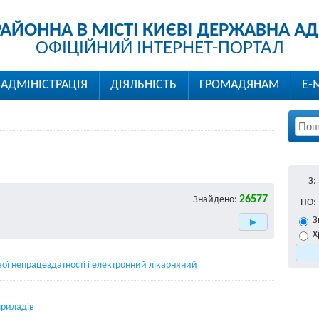
РАЙОННА В МІСТІ КИЄВІ ДЕРЖАВНА АД
ОФІЦІЙНИЙ ІНТЕРНЕТ-ПОРТАЛ
АДМІНІСТРАЦІЯ
ДІЯЛЬНІСТЬ
ГРОМАДЯНАМ
Е-
З:
26577
Знайдено:
ПО:
З
Х
ї непрацездатності і електронний лікарняний
приладів