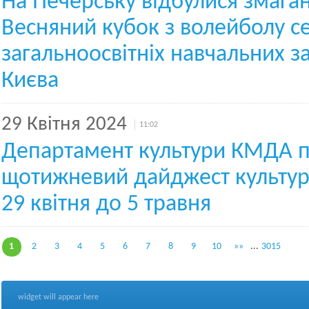
На Печерську відбулися змага
Весняний кубок з волейболу се
загальноосвітніх навчальних за
Києва
29 Квітня 2024
11:02
Департамент культури КМДА п
щотижневий дайджест культурн
29 квітня до 5 травня
1
2
3
4
5
6
7
8
9
10
»»
...
3015
widget will appear here