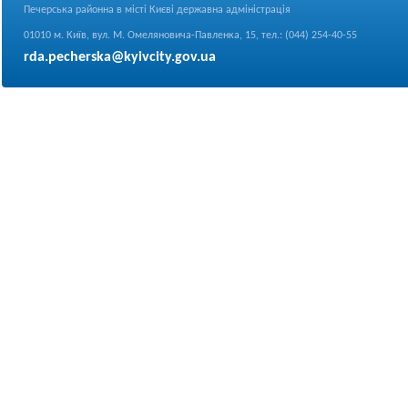
Печерська районна в місті Києві державна адміністрація
01010 м. Київ, вул. М. Омеляновича-Павленка, 15, тел.: (044) 254-40-55
rda.pecherska@kyivcity.gov.ua