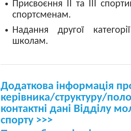
Присвоєння ІІ та ІІІ спорт
спортсменам.
Надання другої категорі
школам.
Додаткова інформація пр
керівника/структуру/пол
контактні
дані В
ідділ
у
мол
спорту >>>