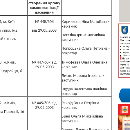
створення органу
самоорганізації
населення
, м. Київ,
№ 448/608
Кириллова Ніна Матвіївна –
керівник
 узвіз, 6/2,
від 29.05.2003
Негатіна Ірина Йосипівна –
 287-10-24
заступник
Попроцька Ольга Петрівна -
секретар
0, м.Київ,
№ 447/607 від
Тимофєєва Ольга Олегівна -
29.05.2003
керівник
 Ґедройця, 6
Лиско Марина Ігорівна –
заступник
Шудра Валентина Іванівна -
секретар
2, м.Київ,
№ 445/605 від
Ракоїд Ганна Петрівна –
29.05.2003
керівник
на Павла ІІ, 16
Брей Ольга Михайлівна –
заступник
Риндич Лариса Василівна -