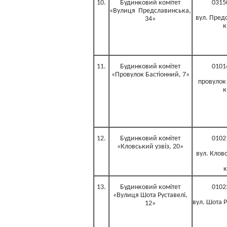
10.
Будинковий комітет
0315
«Вулиця Предславинська,
вул. Предс
34»
к
11.
Будинковий комітет
0101
«Провулок Бастіонний, 7»
провулок 
к
12.
Будинковий комітет
0102
«Кловський узвіз, 20»
вул. Кловс
к
13.
Будинковий комітет
0102
«Вулиця Шота Руставелі,
вул. Шота Р
12»