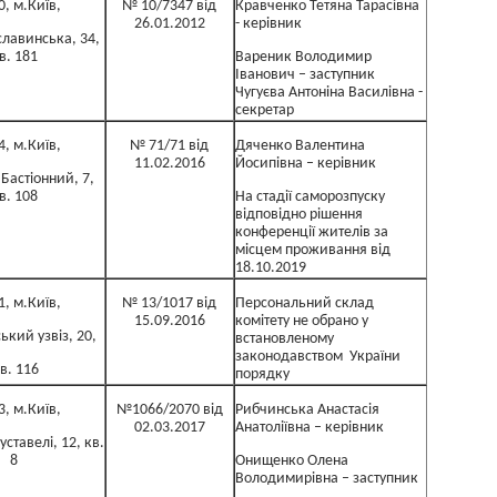
0, м.Київ,
№ 10/7347 від
Кравченко Тетяна Тарасівна
26.01.2012
- керівник
лавинська, 34,
в. 181
Вареник Володимир
Іванович – заступник
Чугуєва Антоніна Василівна -
секретар
4, м.Київ,
№ 71/71 від
Дяченко Валентина
11.02.2016
Йосипівна – керівник
Бастіонний, 7,
в. 108
На стадії саморозпуску
відповідно рішення
конференції жителів за
місцем проживання від
18.10.2019
1, м.Київ,
№ 13/1017 від
Персональний склад
15.09.2016
комітету не обрано у
ький узвіз, 20,
встановленому
законодавством України
в. 116
порядку
3, м.Київ,
№1066/2070 від
Рибчинська Анастасія
02.03.2017
Анатоліївна – керівник
уставелі, 12, кв.
8
Онищенко Олена
Володимирівна – заступник