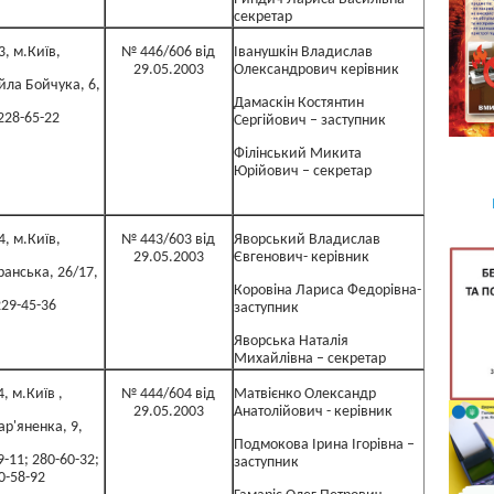
секретар
3, м.Київ,
№ 446/606 від
Іванушкін Владислав
29.05.2003
Олександрович керівник
ла Бойчука, 6,
Дамаскін Костянтин
228-65-22
Сергійович – заступник
Філінський Микита
Юрійович – секретар
4, м.Київ,
№ 443/603 від
Яворський Владислав
29.05.2003
Євгенович- керівник
анська, 26/17,
Коровіна Лариса Федорівна-
229-45-36
заступник
Яворська Наталія
Михайлівна – секретар
, м.Київ ,
№ 444/604 від
Матвієнко Олександр
29.05.2003
Анатолійович - керівник
ар'яненка, 9,
Подмокова Ірина Ігорівна –
9-11; 280-60-32;
заступник
0-58-92