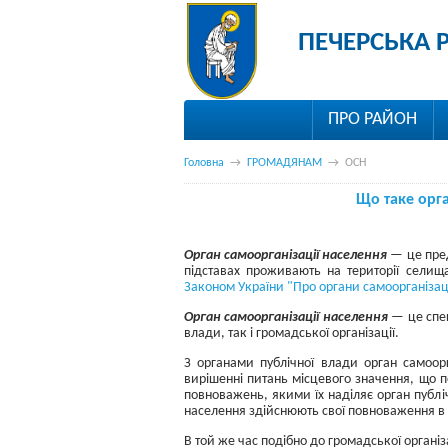
ПЕЧЕРСЬКА 
ПРО РАЙОН
Головна
→
ГРОМАДЯНАМ
→
ОСН
Що таке орга
Орган самоорганізації населення
— це пред
підставах проживають на території селищ
Законом України "Про органи самоорганізаці
Орган самоорганізації населення
— це спец
влади, так і громадської організації.
З органами публічної влади орган самоор
вирішенні питань місцевого значення, що п
повноважень, якими їх наділяє орган публіч
населення здійснюють свої повноваження в 
В той же час подібно до громадської органі