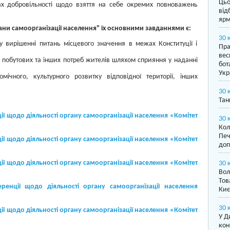
Цьо
адах добровільності щодо взяття на себе окремих повноважень
від
ярм
гани самоорганізації населення" їх основними завданнями є:
30 
у вирішенні питань місцевого значення в межах Конституції і
Пра
вес
 побутових та інших потреб жителів шляхом сприяння у наданні
бот
Укр
омічного, культурного розвитку відповідної території, інших
30 
Тан
 щодо діяльності органу самоорганізації населення «Комітет
30 
Кол
Печ
ї щодо діяльності органу самоорганізації населення «Комітет
доп
ї щодо діяльності органу самоорганізації населення «Комітет
30 
Вол
Тов
нції щодо діяльності органу самоорганізації населення
Киє
30 
ї щодо діяльності органу самоорганізації населення «Комітет
У Д
кон