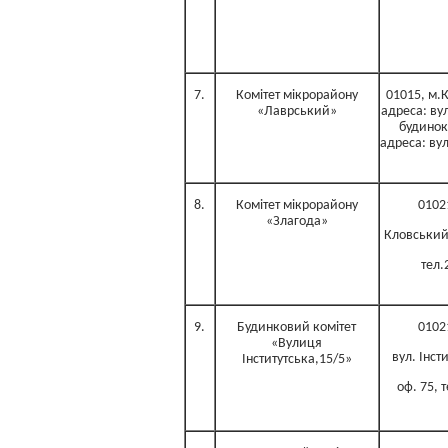
7.
Комітет мікрорайону
01015, м.
«Лаврський»
адреса: ву
будинок
адреса: ву
8.
Комітет мікрорайону
0102
«Злагода»
Кловський 
тел.
9.
Будинковий комітет
0102
«Вулиця
вул. Інст
Інститутська,15/5»
оф. 75, 