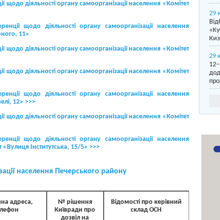
ї щодо діяльності органу самоорганізації населення «Комітет
29 
Від
нції щодо діяльності органу самоорганізації населення
«Ку
ного, 11»
Киз
ї щодо діяльності органу самоорганізації населення «Комітет
29 
12–
ї щодо діяльності органу самоорганізації населення «Комітет
дод
про
нції щодо діяльності органу самоорганізації населення
лі, 12» >>>
ї щодо діяльності органу самоорганізації населення «Комітет
нції щодо діяльності органу самоорганізації населення
«Вулиця Інститутська, 15/5» >>>
зації населення Печерського району
на адреса,
№ рішення
Відомості про керівний
елефон
Київради про
склад ОСН
дозвіл на