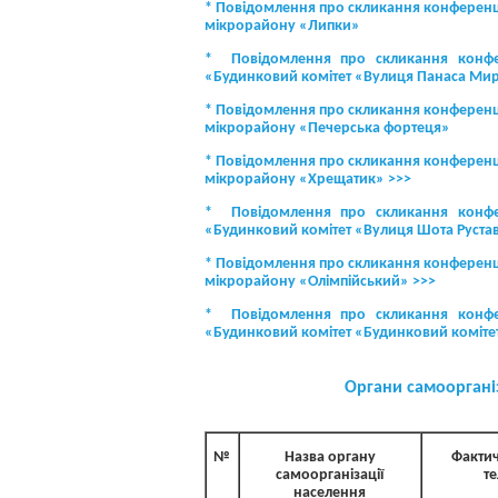
* Повідомлення про скликання конференці
мікрорайону «Липки»
* Повідомлення про скликання конфере
«Будинковий комітет «Вулиця Панаса Мир
* Повідомлення про скликання конференці
мікрорайону «Печерська фортеця»
* Повідомлення про скликання конференці
мікрорайону «Хрещатик» >>>
* Повідомлення про скликання конфере
«Будинковий комітет «Вулиця Шота Руставе
* Повідомлення про скликання конференці
мікрорайону «Олімпійський» >>>
* Повідомлення про скликання конфере
«Будинковий комітет «Будинковий комітет 
Органи самооргані
№
Назва органу
Фактич
самоорганізації
т
населення