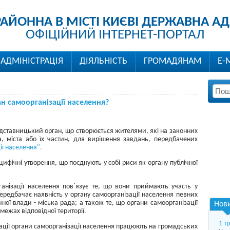
РАЙОННА В МІСТІ КИЄВІ ДЕРЖАВНА АД
ОФІЦІЙНИЙ ІНТЕРНЕТ-ПОРТАЛ
АДМІНІСТРАЦІЯ
ДІЯЛЬНІСТЬ
ГРОМАДЯНАМ
Е-
н самоорганізації населення?
ставницький орган, що створюється жителями, які на законних
а, міста або їх частин, для вирішення завдань, передбачених
ї населення".
ифічні утворення, що поєднують у собі риси як органу публічної
ганізації населення пов`язує те, що вони приймають участь у
ередбачає наявність у органу самоорганізації населення певних
ної влади - міська рада; а також те, що органи самоорганізації
Нов
межах відповідної території.
1 т
зації органи самоорганізації населення працюють на громадських