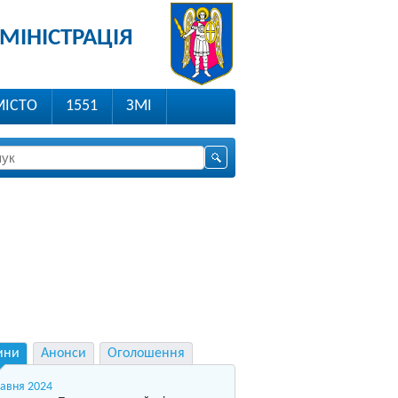
МІНІСТРАЦІЯ
МІСТО
1551
ЗМІ
ини
Анонси
Оголошення
равня 2024