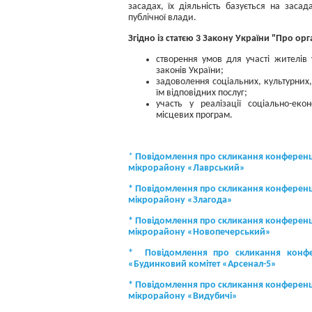
засадах, їх діяльність базується на зас
публічної влади.
Згідно із статєю 3 Закону України "Про ор
створення умов для участі жителів 
законів України;
задоволення соціальних, культурних,
їм відповідних послуг;
участь у реалізації соціально-екон
місцевих програм.
*
Повідомлення про скликання конференції
мікрорайону «Лаврський»
* Повідомлення про скликання конференці
мікрорайону «Злагода»
* Повідомлення про скликання конференці
мікрорайону «Новопечерський»
* Повідомлення про скликання конфере
«Будинковий комітет «Арсенал-5»
* Повідомлення про скликання конференці
мікрорайону «Видубичі»