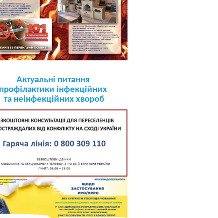
Актуальні питання
профілактики інфекційних
та неінфекційних хвороб