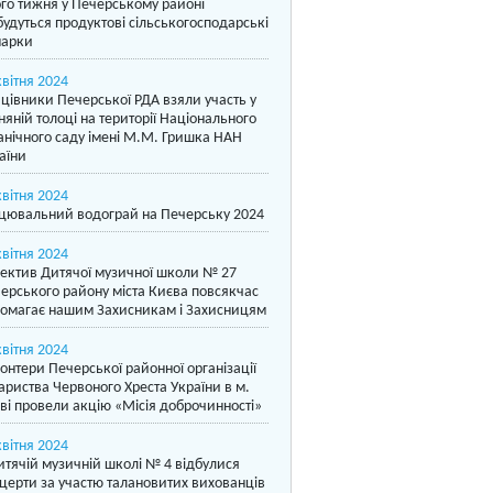
го тижня у Печерському районі
будуться продуктові сільськогосподарські
арки
квітня 2024
цівники Печерської РДА взяли участь у
няній толоці на території Національного
анічного саду імені М.М. Гришка НАН
аїни
квітня 2024
цювальний водограй на Печерську 2024
квітня 2024
ектив Дитячої музичної школи № 27
ерського району міста Києва повсякчас
омагає нашим Захисникам і Захисницям
квітня 2024
онтери Печерської районної організації
ариства Червоного Хреста України в м.
ві провели акцію «Місія доброчинності»
квітня 2024
итячій музичній школі № 4 відбулися
церти за участю талановитих вихованців