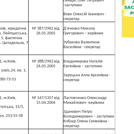
Гамаріс Олег Петрович
-заступник
Вовк Олексій Іванович -
секретар
Київ, юридична
№ 387/2962 від
Д'яченко Микола
л. Лейпцигська,
26.05.2005
Григорович – керівник
 5, фактична
Зубакова Валентина
л. Цитадельна, 7
Василівна - секретар
1, м.Київ,
№ 388/2963 від
Владимирова Наталія
26.05.2005
Євгенівна – заступник
узвіз,24, кв. 1,
Заруцька Алла Арсенівна -
280-73-53
секретар
1, м.Київ,
№ 147/1357 від
Ластовченко Олександр
15.04.2004
Михайлович -керівник
итутська, 15/5,
Зданович Петро
тел. 253-55-58
Володимирович – заступник
Кобзар Олена Семенівна -
секретар