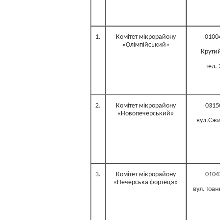
1.
Комітет мікрорайону
01004
«Олімпійський»
Крутий
тел.
2.
Комітет мікрорайону
0315
«Новопечерський»
вул.Єжи
3.
Комітет мікрорайону
0104
«Печерська фортеця»
вул. Іоан