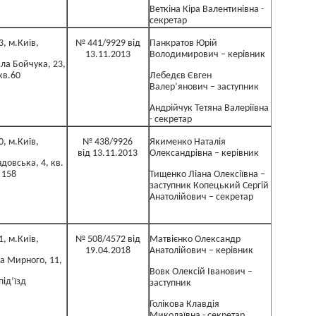
Веткіна Кіра Валентинівна -
секретар
3, м.Київ,
№ 441/9929 від
Панкратов Юрій
13.11.2013
Володимирович – керівник
ла Бойчука, 23,
кв.60
Лебедєв Євген
Валер’янович – заступник
Андрійчук Тетяна Валеріївна
- секретар
0, м.Київ,
№ 438/9926
Якименко Наталія
від 13.11.2013
Олександрівна – керівник
довська, 4, кв.
158
Тищенко Ліана Олексіївна –
заступник Копецький Сергій
Анатолійович – секретар
1, м.Київ,
№ 508/4572 від
Матвієнко Олександр
19.04.2018
Анатолійович – керівник
а Мирного, 11,
Вовк Олексій Іванович –
під’їзд
заступник
Голікова Клавдія
Миколаївна - секретар