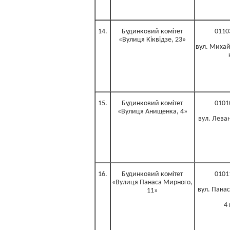
14.
Будинковий комітет
0110
«Вулиця Кіквідзе, 23»
вул. Михай
15.
Будинковий комітет
0101
«Вулиця Анищенка, 4»
вул. Леван
16.
Будинковий комітет
0101
«Вулиця Панаса Мирного,
вул. Панас
11»
4 