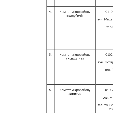
4.
Комітет мікрорайону
0110
«Видубичі»
вул. Михай
тел.
5.
Комітет мікрорайону
0102
«Хрещатик»
вул. Лютер
тел. 
6.
Комітет мікрорайону
01004
«Липки»
пров. М
тел. 280-7
28