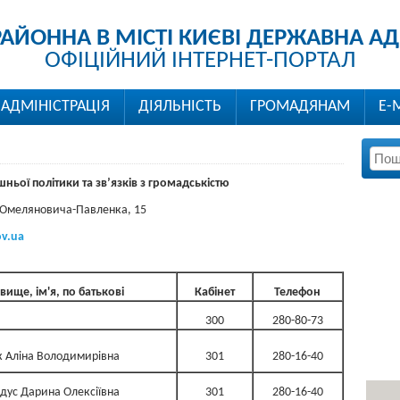
РАЙОННА В МІСТІ КИЄВІ ДЕРЖАВНА АД
ОФІЦІЙНИЙ ІНТЕРНЕТ-ПОРТАЛ
АДМІНІСТРАЦІЯ
ДІЯЛЬНІСТЬ
ГРОМАДЯНАМ
Е-
шньої політики та зв’язків з громадськістю
М. Омеляновича-Павленка, 15
v.ua
вище, ім'я, по батькові
Кабінет
Телефон
300
280-80-73
 Аліна Володимирівна
301
280-16-40
дус Дарина Олексіївна
301
280-16-40