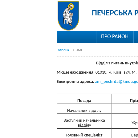
ПЕЧЕРСЬКА 
ПРО РАЙОН
Головна
→
ЗМІ
Відділ з питань внутрі
Місцезнаходження
: 01010, м. Київ, вул. 
Електронна адреса:
zmi_pechrda@kmda.go
Посада
Пріз
Начальник відділу
Заступник начальника
Жук
відділу
Головний спеціаліст
Бер