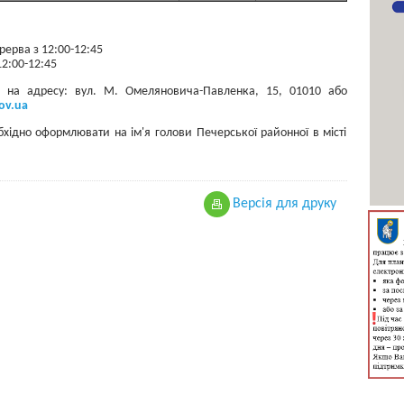
рерва з 12:00-12:45
12:00-12:45
и на адресу: вул. М. Омеляновича-Павленка, 15, 01010 або
ov.ua
хідно оформлювати на ім'я голови Печерської районної в місті
Версiя для друку