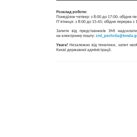
Розклад роботи:
Понеділок-четвер: з 8:00 до 17:00; обідня пе
П’ятниця: з 8:00 до 15:45; обідня перерва з 
Запити від представників ЗМІ надсилат
на електронну пошту:
zmi_pechrda@kmda.g
Увага!
Незалежно від тематики, запит необ
Києві державної адміністрації.