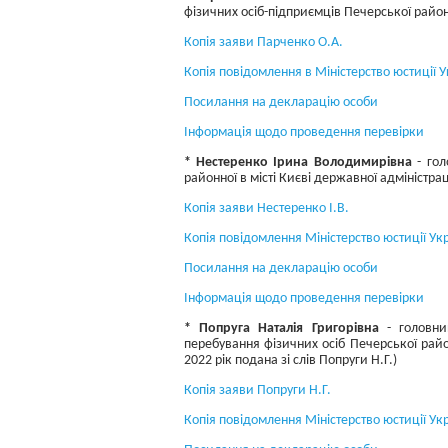
фізичних осіб-підприємців Печерської районн
Копія заяви Парченко О.А.
Копія повідомлення в Міністерство юстиції 
Посилання на декларацію особи
Інформація щодо проведення перевірки
* Нестеренко Ірина Володимирівна
- гол
районної в місті Києві державної адміністрац
Копія заяви Нестеренко І.В.
Копія повідомлення Міністерство юстиції Ук
Посилання на декларацію особи
Інформація щодо проведення перевірки
* Попруга Наталія Григорівна
- головний
перебування фізичних осіб Печерської район
2022 рік подана зі слів Попруги Н.Г.)
Копія заяви Попруги Н.Г.
Копія повідомлення Міністерство юстиції Ук