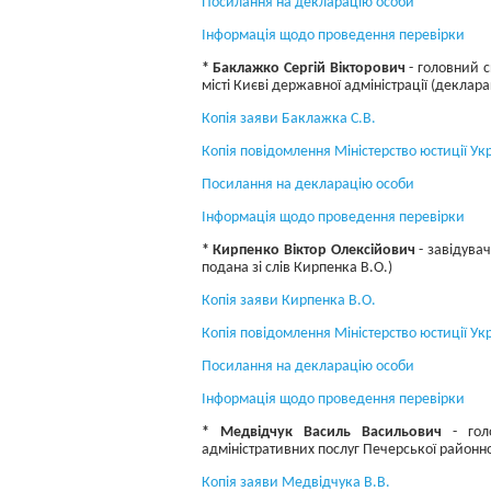
Посилання на декларацію особи
Інформація щодо проведення перевірки
* Баклажко Сергій Вікторович
- головний с
місті Києві державної адміністрації (деклара
Копія заяви Баклажка С.В.
Копія повідомлення Міністерство юстиції Ук
Посилання на декларацію особи
Інформація щодо проведення перевірки
* Кирпенко Віктор Олексійович
- завідувач
подана зі слів Кирпенка В.О.)
Копія заяви Кирпенка В.О.
Копія повідомлення Міністерство юстиції Ук
Посилання на декларацію особи
Інформація щодо проведення перевірки
* Медвідчук Василь Васильович
- голо
адміністративних послуг Печерської районної
Копія заяви Медвідчука В.В.