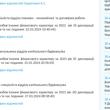
Цьо
рки відомостей Гаврилової А.С.
від
ярм
іаліста відділу планово – економічної та договірної роботи
30 
Пра
зобов’язання фінансового характеру за 2023 рік ID декларації:
вес
 та час подання: 22.03.2024 10:40:44);
бот
Укр
ірки відомостей
30 
Тан
начальника відділу капітального будівництва
30 
зобов’язання фінансового характеру за 2023 рік ID декларації:
Кол
та час подання: 31.01.2024 20:56:03)
Печ
доп
ірки відомостей
30 
Вол
 спеціаліста відділу капітального будівництва
Тов
Киє
зобов’язання фінансового характеру за 2023 рік (ID декларації:
 та час подання: 27.03.2024 08:58:40)
30 
ірки відомостей
У Д
кон