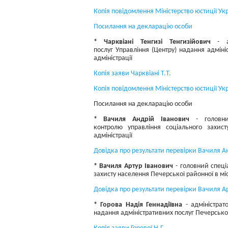
Копія повідомлення Міністерство юстиції Ук
Посилання на декларацію особи
* Чарквіані Тенгизі Тенгизійович
- ад
послуг Управління (Центру) надання адміні
адміністрації
Копія заяви Чарквіані Т.Т.
Копія повідомлення Міністерство юстиції Укр
Посилання на декларацію особи
* Вачиля Андрій Іванович
- головний
контролю управління соціального захис
адміністрації
Довідка про результати перевірки Вачиля А
* Вачиля Артур Іванович
- головний спеціа
захисту населення Печерської районної в міс
Довідка про результати перевірки Вачиля А
* Горова Надія Геннадіївна
- адміністрат
надання адміністративних послуг Печерської 