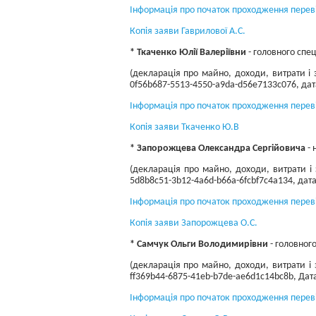
Інформація про початок проходження переві
Копія заяви Гаврилової А.С.
* Ткаченко Юлії Валеріївни
- головного спец
(декларація про майно, доходи, витрати і 
0f56b687-5513-4550-a9da-d56e7133c076, дата
Інформація про початок проходження перев
Копія заяви Ткаченко Ю.В
* Запорожцева Олександра Сергійовича
- 
(декларація про майно, доходи, витрати і 
5d8b8c51-3b12-4a6d-b66a-6fcbf7c4a134, дата 
Інформація про початок проходження перев
Копія заяви Запорожцева О.С.
* Самчук Ольги Володимирівни
- головного
(декларація про майно, доходи, витрати і 
ff369b44-6875-41eb-b7de-ae6d1c14bc8b, Дата
Інформація про початок проходження перев