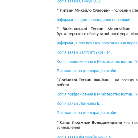
Копія заяви Самчук О.В.
* Литвин Михайло Олегович
- головний спе
Інформація щодо проведення перевірки
* Заліп’ятської Тетяни Миколаївни 
бухгалтерського обліку та звітності управлі
Інформація про початок проходження перев
Копія заяви Заліп’ятської Т.М.
Копія повідомлення в Міністерство юстиції У
Посилання на декларацію особи
*
Логінової Тетяни Іванівни
- на посаду го
роботи
Копія повідомлення в Міністерство юстиції У
Копія заяви Логінової Е.І.
Посилання на декларацію особи
*
Санді Людмили Володимирівни
- на пос
усиновлення
Копія заяви Федосєйкіної О.А.