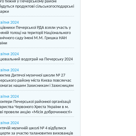
го тижня у Печерському районі
будуться продуктові сільськогосподарські
арки
квітня 2024
цівники Печерської РДА взяли участь у
няній толоці на території Національного
анічного саду імені М.М. Гришка НАН
аїни
квітня 2024
цювальний водограй на Печерську 2024
квітня 2024
ектив Дитячої музичної школи № 27
ерського району міста Києва повсякчас
омагає нашим Захисникам і Захисницям
квітня 2024
онтери Печерської районної організації
ариства Червоного Хреста України в м.
ві провели акцію «Місія доброчинності»
квітня 2024
итячій музичній школі № 4 відбулися
церти за участю талановитих вихованців