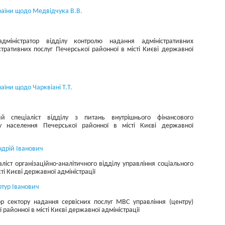
раїни щодо Медвідчука В.В.
міністратор відділу контролю надання адміністративних
стративних послуг Печерської районної в місті Києві державної
аїни щодо Чарквіані Т.Т.
 спеціаліст відділу з питань внутрішнього фінансового
ту населення Печерської районної в місті Києві державної
ндрій Іванович
ліст організаційно-аналітичного відділу управління соціального
ті Києві державної адміністрації
ртур Іванович
ор сектору надання сервісних послуг МВС управління (центру)
районної в місті Києві державної адміністрації