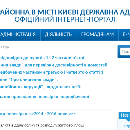
РАЙОННА В МІСТІ КИЄВІ ДЕРЖАВНА АД
ОФІЦІЙНИЙ ІНТЕРНЕТ-ПОРТАЛ
АДМІНІСТРАЦІЯ
ДІЯЛЬНІСТЬ
ГРОМАДЯНАМ
Е-
и ПРДА
дповідно до пунктів 1 і 2 частини п'ятої
ення влади" для перевірки достовірності відомостей
дбачених частинами третьою і четвертою статті 1
аїни
"Про очищення влади"
,
апобігання корупції"
, щодо таких осіб:
ток проведення перевірки, передбаченої
и перевірки за 2014 - 2016
роки
>>>
Нов
аліста відділу обліку та розподілу житлової площі
1 т