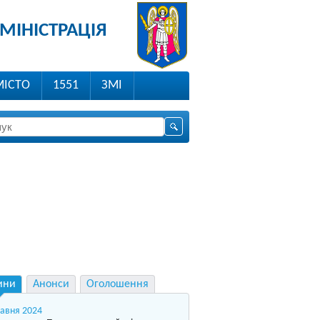
МІНІСТРАЦІЯ
МІСТО
1551
ЗМІ
ини
Анонси
Оголошення
равня 2024