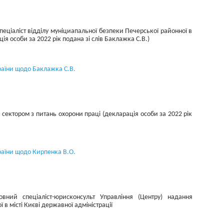
пеціаліст відділу муніциапальної безпеки Печерської районної в
ція особи за 2022 рік подана зі слів Баклажка С.В.)
раїни щодо Баклажка С.В.
 сектором з питань охорони праці (декларація особи за 2022 рік
раїни щодо Кирпенка В.О.
вний спеціаліст-юрисконсульт Управління (Центру) надання
 в місті Києві державної адміністрації