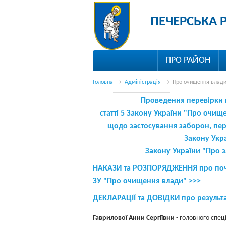
ПЕЧЕРСЬКА 
ПРО РАЙОН
Головна
→
Адміністрація
→
Про очищення влад
Проведення перевірки ві
статті 5 Закону України "Про очищ
щодо застосування заборон, пере
Закону Укр
Закону України
"
Про з
НАКАЗИ та РОЗПОРЯДЖЕННЯ про поча
ЗУ "Про очищення влади" >>>
ДЕКЛАРАЦІЇ та ДОВІДКИ про результат
Гаврилової Анни Сергіївни
- головного спеці