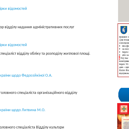
ірки відомостей
ор відділу надання адміністративних послуг
ірки відомостей
пеціаліст відділу обліку та розподілу житлової площі.
України щодо Федосєйкіної О.А.
головного спеціаліста організаційного відділу
 України щодо Литвина М.О.
оловного спеціаліста Відділу культури