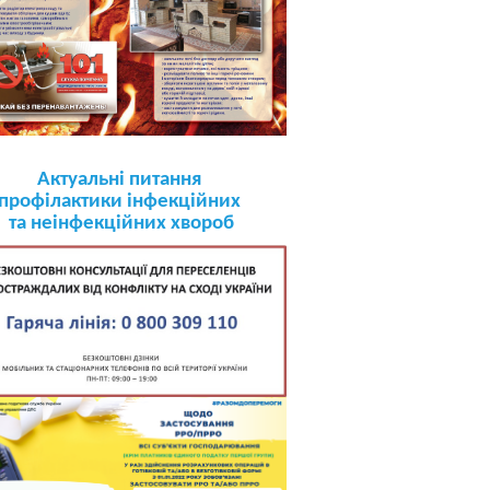
Актуальні питання
профілактики інфекційних
та неінфекційних хвороб