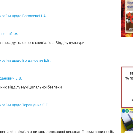
країни щодо Рогожевої І.А.
жевої І.А.
а посаду головного спеціаліста Відділу культури
України щодо Богданович Е.B.
данович Е.В.
ник відділу муніципальної безпеки
України щодо Терещенка С.Г.
пеціаліст відділу з питань державної реєстрації юридичних осіб,