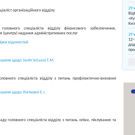
29 
ціаліст організаційного відділу
Від
«Ку
Киз
-
головного спеціаліста відділу фінансового забезпечення,
ння (центру) надання адміністративних послуг
29 
12–
ірки відомостей
дод
про
країни щодо Заліп’ятської Т.М.
ловного спеціаліста відділу з питань профілактично-виховної
країни щодо Логінової Е.І.
аду головного спеціаліста відділу з питань опіки, піклування та