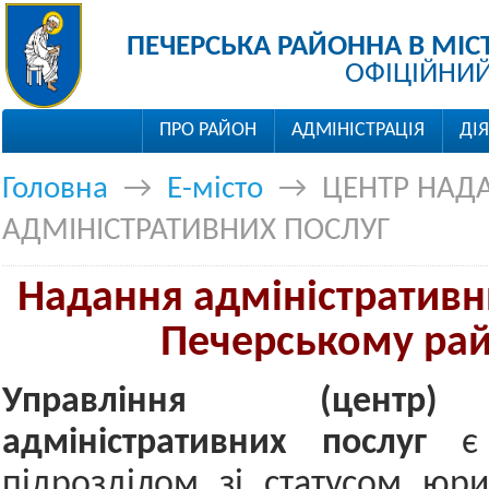
ПЕЧЕРСЬКА РАЙОННА В МІС
ОФІЦІЙНИЙ
ПРО РАЙОН
АДМІНІСТРАЦІЯ
ДІ
Головна
→
Е-місто
→
ЦЕНТР НАД
АДМІНІСТРАТИВНИХ ПОСЛУГ
Надання адміністративн
Печерському рай
Управління (центр
адміністративних послуг
є
підрозділом зі статусом юр