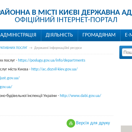
РАЙОННА В МІСТІ КИЄВІ ДЕРЖАВНА АД
ОФІЦІЙНИЙ ІНТЕРНЕТ-ПОРТАЛ
АДМІНІСТРАЦІЯ
ДІЯЛЬНІСТЬ
ГРОМАДЯНАМ
Е-
РАТИВНИХ ПОСЛУГ
→
Державні інформаційні ресурси
х послуг -
https://poslugy.gov.ua/info/departments
луг міста Києва -
http://ac.dozvil-kiev.gov.ua/
just.gov.ua/
gov.ua/
о-будівельної інспекції України -
http://www.dabi.gov.ua/
Версiя для друку