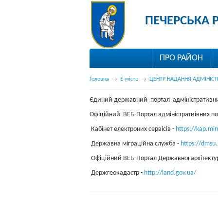
ПЕЧЕРСЬКА 
ПРО РАЙОН
Головна
→
Е-місто
→
ЦЕНТР НАДАННЯ АДМІНІСТ
Єдиний державний портал адміністративни
Офіційний ВЕБ-Портал адміністратиівних пос
Кабінет електроних сервісів -
https://kap.min
Державна міграційна служба -
https://dmsu.
Офіційний ВЕБ-Портал Державної архітектурн
Держгеокадастр -
http://land.gov.ua/