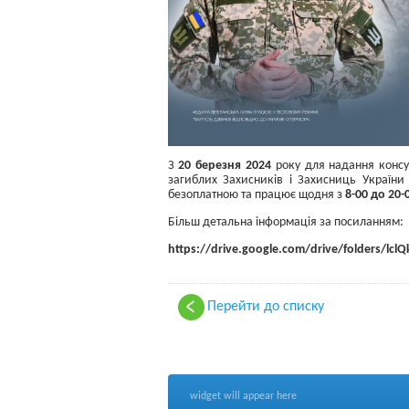
З
20 березня 2024
року для надання консул
загиблих Захисників і Захисниць Україн
безоплатною та працює щодня з
8-00 до 20-
Більш детальна інформація за посиланням:
https
://
drive
.
google
.
com
/
drive
/
folders
/
lclQ
Перейти до списку
widget will appear here