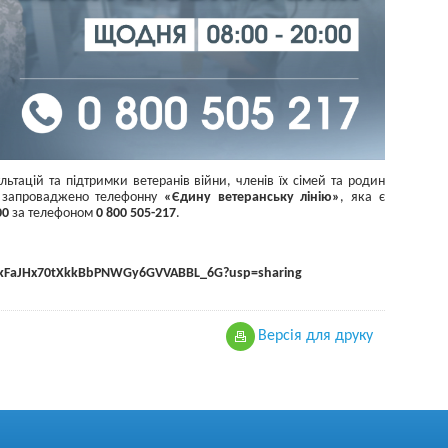
ьтацій та підтримки ветеранів війни, членів їх сімей та родин
и запроваджено телефонну
«Єдину ветеранську лінію»
, яка є
00
за телефоном
0 800 505-217
.
kFaJHx
70
tXkkBbPNWGy
6
GVVABBL
_6
G
?
usp
=
sharing
Версiя для друку