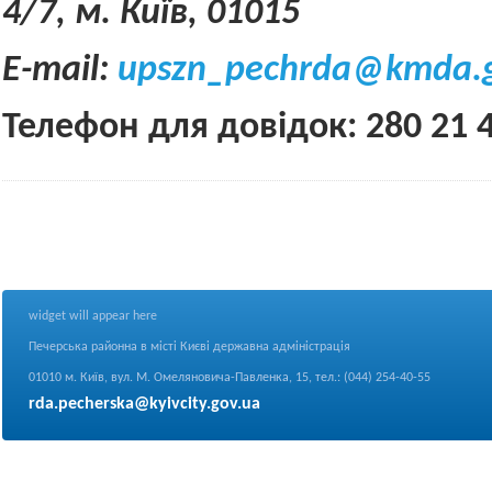
4/7, м. Київ, 01015
Е-
mail
:
upszn
_
pechrda
@
kmda
.
Телефон для довідок: 280 21 
widget will appear here
Печерська районна в місті Києві державна адміністрація
01010 м. Київ, вул. М. Омеляновича-Павленка, 15, тел.: (044) 254-40-55
rda.pecherska@kyivcity.gov.ua