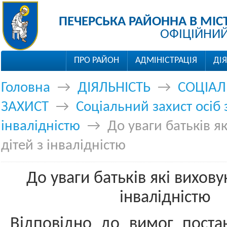
ПЕЧЕРСЬКА РАЙОННА В МІС
ОФІЦІЙНИЙ
ПРО РАЙОН
АДМІНІСТРАЦІЯ
ДІ
Головна
→
ДІЯЛЬНІСТЬ
→
СОЦІА
ЗАХИСТ
→
Соціальний захист осіб 
інвалідністю
→
До уваги батьків я
дітей з інвалідністю
До уваги батьків які вихову
інвалідністю
Відповідно до вимог постан