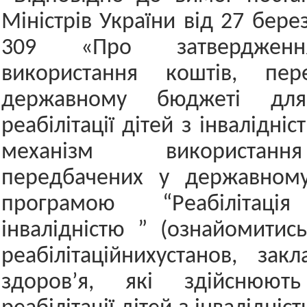
Міністрів України від 27 бер
309 «Про затверджен
використання коштів, пер
державному бюджеті для
реабілітації дітей з інвалідні
механізм використан
передбачених у державном
програмою “Реабілітац
інвалідністю ” (ознайомитис
реабілітаційнихустанов, зак
здоров’я, які здійснюют