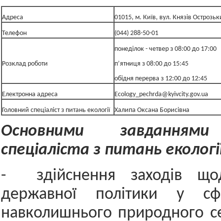
Адреса
01015, м. Київ, вул. Князів Острозьк
Телефон
(044) 288-50-01
понеділок - четвер з 08:00 до 17:00
Розклад роботи
п’ятниця з 08:00 до 15:45
обідня перерва з 12:00 до 12:45
Електронна адреса
Ecology_pechrda@kyivcity.gov.ua
Головний спеціаліст з питань екології
Халипа Оксана Борисівна
Основними завданнями
спеціаліста з питань екології
- здійснення заходів щод
державної політики у сф
навколишнього природного с