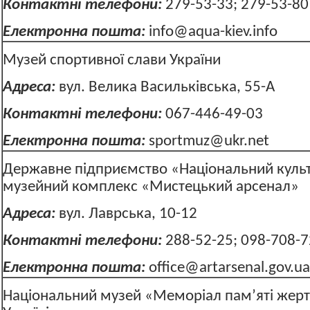
Контактні телефони:
279-53-33; 279-53-80
Електронна пошта:
info@aqua-kiev.info
Музей спортивної слави України
Адреса:
вул. Велика Васильківська, 55-А
Контактні телефони:
067-446-49-03
Електронна пошта:
sportmuz@ukr.net
Державне підприємство «Національний куль
музейний комплекс «Мистецький арсенал»
Адреса:
вул. Лаврська, 10-12
Контактні телефони:
288-52-25; 098-708-7
Електронна пошта:
office@artarsenal.gov.ua
Національний музей «Меморіал пам’яті жерт