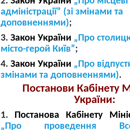
2.
Закон України
„Про місцеві
адміністрації” (зі змінами та
доповненнями)
;
3.
Закон України
„Про столицю
місто-герой Київ”
;
4.
Закон України
„Про відпустк
змінами та доповненнями)
.
Постанови Кабінету М
України:
1.
Постанова Кабінету Міні
„Про проведення Всеук