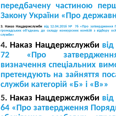
передбачену частиною перш
Закону України «Про держав
3.
Наказ Нацдержслужби
від 12.04.2016 № 76
«Про затвердження П
громадських об’єднань до складу конкурсних комісій з відбору ос
служби
»
4
. Наказ Нацдержслужби
від
72
«
Про затверджен
визначення спеціальних вимог
претендують на зайняття по
служби категорій «Б» і «В»
»
5
.
Наказ Нацдержслужби
від
64
«
Про затвердження Поряд