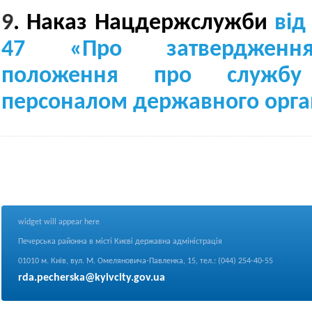
9
.
Наказ Нацдержслужби
від
47
«
Про затвердженн
положення про службу 
персоналом державного орга
widget will appear here
Печерська районна в місті Києві державна адміністрація
01010 м. Київ, вул. М. Омеляновича-Павленка, 15, тел.: (044) 254-40-55
rda.pecherska@kyivcity.gov.ua