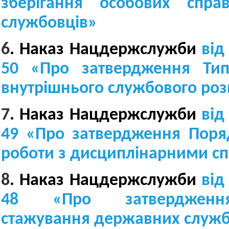
зберігання особових спра
службовців
»
6
.
Наказ Нацдержслужби
від
50
«
Про затвердження Тип
внутрішнього службового ро
7
.
Наказ Нацдержслужби
від
49
«
Про затвердження Поряд
роботи з дисциплінарними с
8
.
Наказ Нацдержслужби
від
48
«
Про затверджен
стажування державних служб