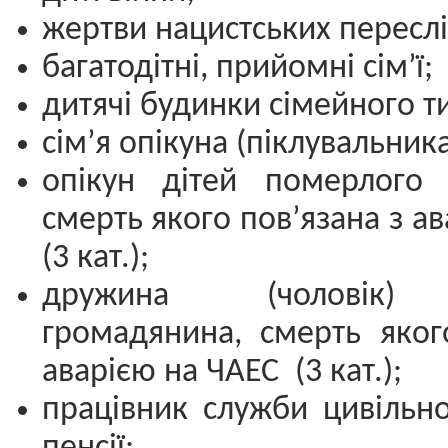
жертви нацистських переслі
багатодітні, прийомні сім’ї;
дитячі будинки сімейного т
сім’я опікуна (піклувальника
опікун дітей померлого 
смерть якого пов’язана з а
(3 кат.);
дружина (чоловік) 
громадянина, смерть яког
аварією на ЧАЕС (3 кат.);
працівник служби цивільно