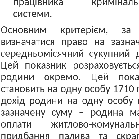
працівника кримінально
системи.
Основним критерієм, за
визначатися право на зазнач
середньомісячний сукупний 
Цей показник розраховуєтьс
родини окремо. Цей пока
становить на одну особу 1710
дохід родини на одну особу
зазначену суму – родина ма
оплати житлово-комуналь
придбання палива та скрап