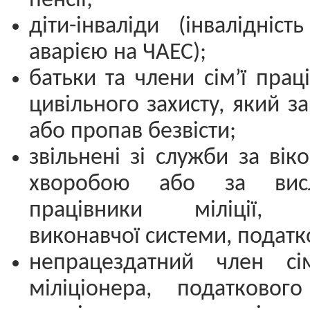
пенсії;
діти-інваліди (інвалідніст
аварією на ЧАЕС);
батьки та члени сім’ї прац
цивільного захисту, який з
або пропав безвісти;
звільнені зі служби за віко
хворобою або за висл
працівники міліції, к
виконавчої системи, податко
непрацездатний член сім
міліціонера, податкового