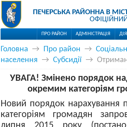
ПЕЧЕРСЬКА РАЙОННА В МІС
ОФІЦІЙНИЙ
ПРО РАЙОН
АДМІНІСТРАЦІЯ
ДІ
Головна
→
Про район
→
Соціальн
населення
→
Субсидії
→
Отриман
УВАГА! Змінено порядок на
окремим категоріям г
Новий порядок нарахування 
категоріям громадян запр
липня 2015 року (постан