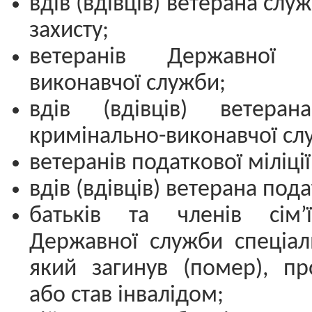
вдів (вдівців) ветерана слу
захисту;
ветеранів Державної к
виконавчої служби;
вдів (вдівців) ветеран
кримінально-виконавчої сл
ветеранів податкової міліції
вдів (вдівців) ветерана подат
батьків та членів сім’
Державної служби спеціаль
який загинув (помер), пр
або став інвалідом;