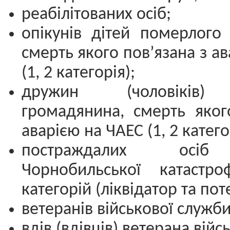
реабілітованих осіб;
опікунів дітей померлого
смерть якого пов’язана з а
(1, 2 категорія);
дружин (чоловіків)
громадянина, смерть яког
аварією на ЧАЕС (1, 2 категор
постраждалих осіб 
Чорнобильської катаст
категорій (ліквідатор та пот
ветеранів військової служби
вдів (вдівців) ветерана війс