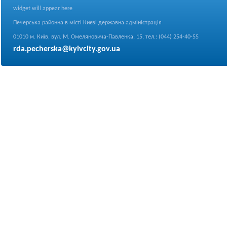
widget will appear here
Печерська районна в місті Києві державна адміністрація
01010 м. Київ, вул. М. Омеляновича-Павленка, 15, тел.: (044) 254-40-55
rda.pecherska@kyivcity.gov.ua