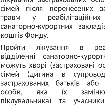
лікування застрахованих осіб
сімей після перенесених з
травм у реабілітаційних 
санаторно-курортних заклад
коштів Фонду.
Пройти лікування в реабі
відділенні санаторно-курор
можуть хворі (застраховані о
сімей (дитина в супровод
застрахованих батьків або 
особи, яка їх замінює
піклувальника) та учасник