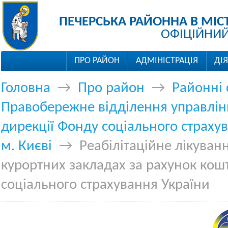
ПЕЧЕРСЬКА РАЙОННА В МІС
ОФІЦІЙНИЙ
ПРО РАЙОН
АДМІНІСТРАЦІЯ
ДІ
Головна
→
Про район
→
Районні
Правобережне відділення управлін
дирекції Фонду соціального страхув
м. Києві
→
Реабілітаційне лікуван
курортних закладах за рахунок кош
соціального страхування України