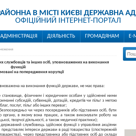
РАЙОННА В МІСТІ КИЄВІ ДЕРЖАВНА АД
ОФІЦІЙНИЙ ІНТЕРНЕТ-ПОРТАЛ
АДМІНІСТРАЦІЯ
ДІЯЛЬНІСТЬ
ГРОМАДЯНАМ
Е-
меження
 службовців та інших осіб, уповноважених на виконання
функцій
мовані на попередження корупції
вноважена на виконання функцій держави, не має права:
е становище, фізичним і юридичним особам у здійсненні ними
риманні субсидій, субвенцій, дотацій, кредитів чи пільг з метою
аг, послуг, пільг або інших переваг;
езпосередньо чи через посередників або підставних осіб, бути
го органу, в якому вона працює, а також виконувати роботу на
ької, творчої діяльності, а також медичної практики);
и державний службовець здійснює функції з управління акціями
а представляє інтереси держави в раді товариства (спостережній
о товариства), через представника або підставних осіб до складу