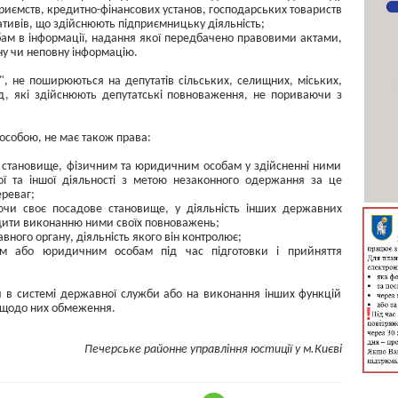
приємств, кредитно-фінансових установ, господарських товариств
ративів, що здійснюють підприємницьку діяльність;
ам в інформації, надання якої передбачено правовими актами,
ну чи неповну інформацію.
", не поширюються на депутатів сільських, селищних, міських,
ад, які здійснюють депутатські повноваження, не пориваючи з
собою, не має також права:
е становище, фізичним та юридичним особам у здійсненні ними
кої та іншої діяльності з метою незаконного одержання за це
ереваг;
ючи своє посадове становище, у діяльність інших державних
одити виконанню ними своїх повноважень;
авного органу, діяльність якого він контролює;
им або юридичним особам під час підготовки і прийняття
и в системі державної служби або на виконання інших функцій
 щодо них обмеження.
Печерське районне управління юстиції у м.Києві