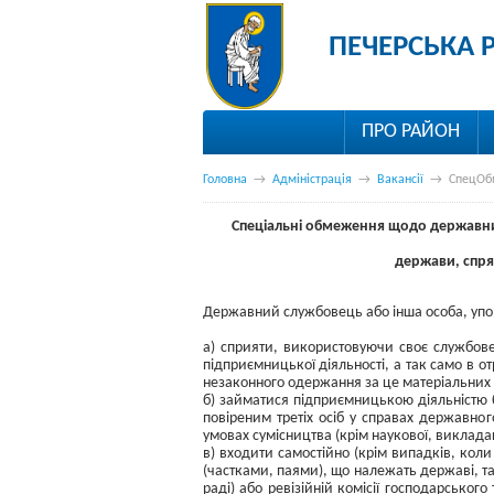
ПЕЧЕРСЬКА 
ПРО РАЙОН
Головна
→
Адміністрація
→
Вакансії
→
СпецОб
Спеціальні обмеження щодо державних
держави, спря
Державний службовець або інша особа, упо
а) сприяти, використовуючи своє службов
підприємницької діяльності, а так само в от
незаконного одержання за це матеріальних бл
б) займатися підприємницькою діяльністю б
повіреним третіх осіб у справах державно
умовах сумісництва (крім наукової, викладац
в) входити самостійно (крім випадків, кол
(частками, паями), що належать державі, т
раді) або ревізійній комісії господарськог