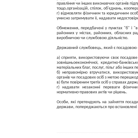
правління чи інших виконавчих органів під
тощо,організацій, спілок, об'єднань, коопе
г) відмовляти фізичним та юридичним особ
умисно затримувати її, надавати недостовір
Обмеження, передбачені у пунктах "б" і "в
районних у містах, районних, обласних р
виробничою чи службовою діяльністю.
Державний службовець, який є посадовою о
а) сприяти, використовуючи своє посадов
зовнішньоекономічної, кредитно-банківсь
матеріальних благ, послуг, пільг або інших п
б) неправомірно втручатися, використову
органів чи посадових осіб з метою перешк
в) бути повіреним третіх осіб у справах держ
г) надавати незаконні переваги фізичн
нормативно-правових актів чи рішень.
Особи, які претендують на зайняття посад
держави, попереджаються про встановлені