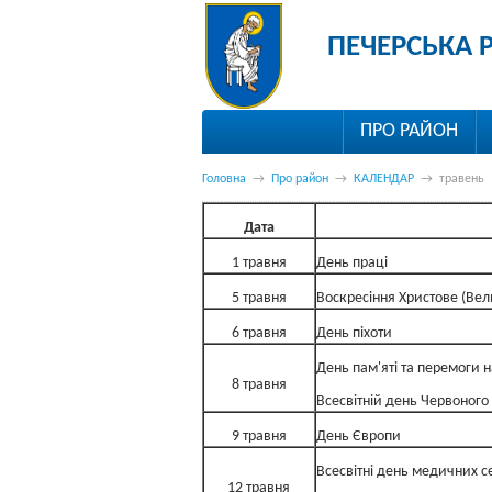
ПЕЧЕРСЬКА 
ПРО РАЙОН
Головна
→
Про район
→
КАЛЕНДАР
→
травень
Дата
1 травня
День праці
5 травня
Воскресіння Христове (Ве
6 травня
День піхоти
День пам'яті та перемоги н
8 травня
Всесвітній день Червоного 
9 травня
День Європи
Всесвітні день медичних с
12 травня