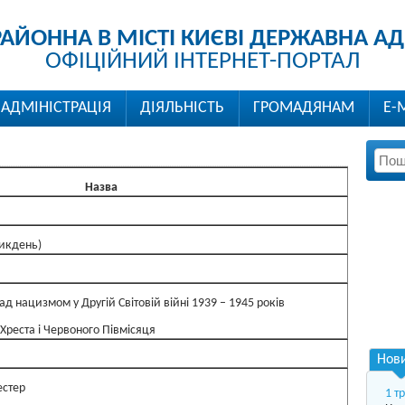
РАЙОННА В МІСТІ КИЄВІ ДЕРЖАВНА АД
ОФІЦІЙНИЙ ІНТЕРНЕТ-ПОРТАЛ
АДМІНІСТРАЦІЯ
ДІЯЛЬНІСТЬ
ГРОМАДЯНАМ
Е-
Назва
ликдень)
ад нацизмом у Другій Світовій війні 1939 – 1945 років
Хреста i Червоного Півмісяця
Нов
естер
1 т