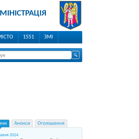
МІНІСТРАЦІЯ
МІСТО
1551
ЗМІ
ини
Анонси
Оголошення
равня 2024