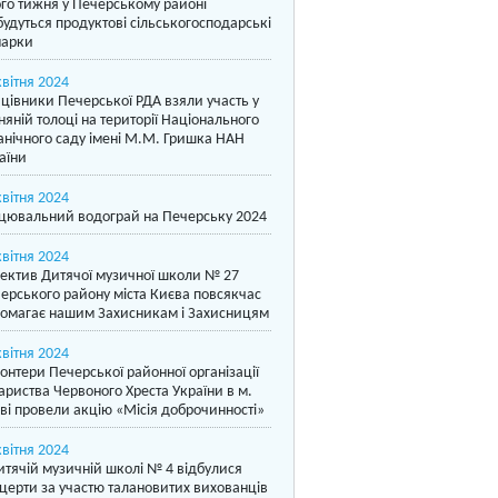
го тижня у Печерському районі
будуться продуктові сільськогосподарські
арки
квітня 2024
цівники Печерської РДА взяли участь у
няній толоці на території Національного
анічного саду імені М.М. Гришка НАН
аїни
квітня 2024
цювальний водограй на Печерську 2024
квітня 2024
ектив Дитячої музичної школи № 27
ерського району міста Києва повсякчас
омагає нашим Захисникам і Захисницям
квітня 2024
онтери Печерської районної організації
ариства Червоного Хреста України в м.
ві провели акцію «Місія доброчинності»
квітня 2024
итячій музичній школі № 4 відбулися
церти за участю талановитих вихованців