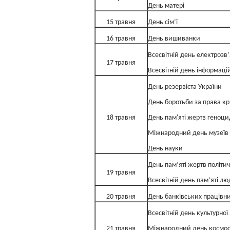
День матері
15 травня
День сім’ї
16 травня
День вишиванки
Всесвітній день електрозв’
17 травня
Всесвітній день інформацій
День резервіста України
День боротьби за права к
18 травня
День пам'яті жертв геноц
Міжнародний день музеїв
День науки
День пам’яті жертв політи
19 травня
Всесвітній день пам’яті л
20 травня
День банківських працівни
Всесвітній день культурної 
21 травня
Міжнародний день космос