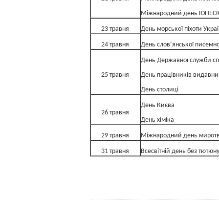
Міжнародний день ЮНЕСКО
23 травня
День морської піхоти Укра
24 травня
День слов’янської писемнос
День Державної служби спе
25 травня
День працівників видавниц
День столиці
День Києва
26 травня
День хіміка
29 травня
Міжнародний день миротв
31 травня
Всесвітній день без тютюн