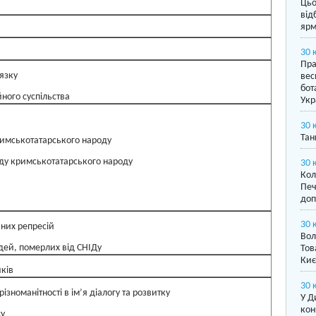
Цьо
від
ярм
30 
Пра
язку
вес
бот
ного суспільства
Укр
30 
Тан
римськотатарського народу
иду кримськотатарського народу
30 
Кол
Печ
доп
30 
чних репресій
Вол
юдей, померлих від СНІДу
Тов
Киє
ків
30 
різноманітності в ім’я діалогу та розвитку
У Д
кон
у