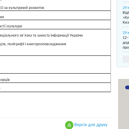
 за культурний розвиток
29 
Від
їни
«Ку
Киз
ті i культури
29 
ціального зв’язку та захисту інформації України
12–
дод
тв, поліграфії i книгорозповсюдження
про
орців
у
Версiя для друку