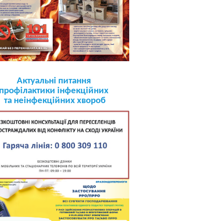
Актуальні питання
профілактики інфекційних
та неінфекційних хвороб