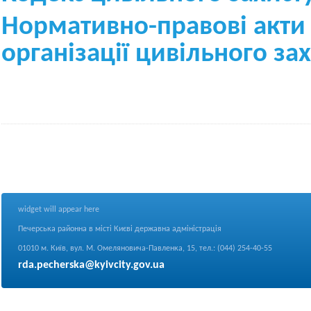
Нормативно-правові акти
організації цивільного за
widget will appear here
Печерська районна в місті Києві державна адміністрація
01010 м. Київ, вул. М. Омеляновича-Павленка, 15, тел.: (044) 254-40-55
rda.pecherska@kyivcity.gov.ua