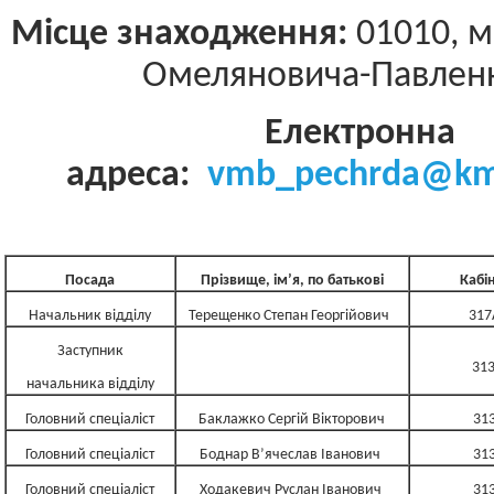
Місце знаходження:
01010, м.
Омеляновича-Павленк
Електронна
адреса:
vmb
_pechrda@km
Посада
Прізвище, ім’я, по батькові
Кабі
Начальник відділу
Терещенко Степан Георгійович
317
Заступник
31
начальника відділу
Головний спеціаліст
Баклажко Сергій Вікторович
31
Головний спеціаліст
Боднар В’ячеслав Іванович
31
Головний спеціаліст
Ходакевич Руслан Іванович
31