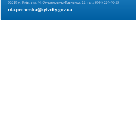
01010 м. Київ, вул. М. Омеляновича-Павленка, 15, тел.: (044) 254-40-55
rda.pecherska@kyivcity.gov.ua