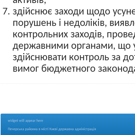
активів;
здійснює заходи щодо усун
порушень і недоліків, виявл
контрольних заходів, пров
державними органами, що 
здійснювати контроль за д
вимог бюджетного законода
widget will appear here
Печерська районна в місті Києві державна адміністрація