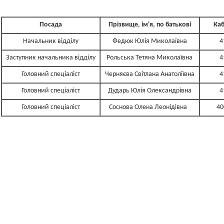
Посада
Прізвище, ім'я, по батькові
Каб
Начальник відділу
Федюк Юлія Миколаївна
4
Заступник начальника відділу
Рольська Тетяна Миколаївна
4
Головний спеціаліст
Черняєва Світлана Анатоліївна
4
Головний спеціаліст
Дударь Юлія Олександрівна
4
Головний спеціаліст
Соснова Олена Леонідівна
40