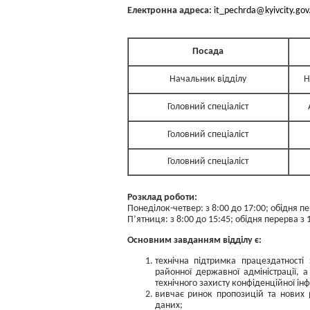
Електронна адреса:
it_pechrda@kyivcity.gov
Посада
Начальник відділу
Н
Головний спеціаліст
Головний спеціаліст
Головний спеціаліст
Розклад роботи:
Понеділок-четвер: з 8:00 до 17:00; обідня пе
П’ятниця: з 8:00 до 15:45; обідня перерва з 
Основним завданням відділу є:
технічна підтримка працездатності
районної державної адміністрації,
технічного захисту конфіденційної і
вивчає ринок пропозицій та нових р
даних;