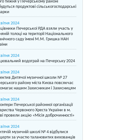
го тижня у Печерському районі
будуться продуктові сільськогосподарські
арки
квітня 2024
цівники Печерської РДА взяли участь у
няній толоці на території Національного
анічного саду імені М.М. Гришка НАН
аїни
квітня 2024
цювальний водограй на Печерську 2024
квітня 2024
ектив Дитячої музичної школи № 27
ерського району міста Києва повсякчас
омагає нашим Захисникам і Захисницям
квітня 2024
онтери Печерської районної організації
ариства Червоного Хреста України в м.
ві провели акцію «Місія доброчинності»
квітня 2024
итячій музичній школі № 4 відбулися
церти за участю талановитих вихованців