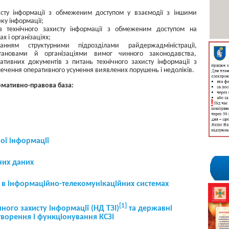
исту інформації з обмеженим доступом у взаємодії з іншими
ку інформації;
 з технічного захисту інформації з обмеженим доступом на
х і організаціях;
нням структурними підрозділами райдержадміністрації,
становами й організаціями вимог чинного законодавства,
ативних документів з питань технічного захисту інформації з
ечення оперативного усунення виявлених порушень і недоліків.
мативно-правова база:
ої інформації
них даних
ї в інформаційно-телекомунікаційних системах
[1]
ного захисту інформації (НД ТЗІ)
та державні
творення і функціонування КСЗІ