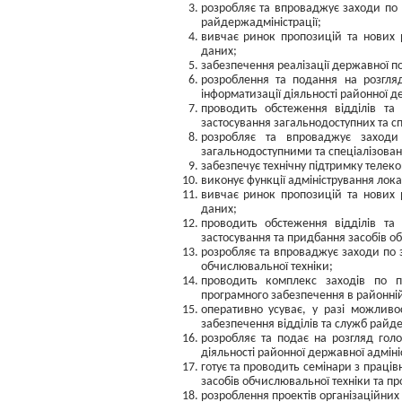
розробляє та впроваджує заходи по
райдержадміністрації;
вивчає ринок пропозицій та нових р
даних;
забезпечення реалізації державної по
розроблення та подання на розгляд
інформатизації діяльності районної де
проводить обстеження відділів та
застосування загальнодоступних та с
розробляє та впроваджує заходи 
загальнодоступними та спеціалізов
забезпечує технічну підтримку телеко
виконує функції адміністрування лок
вивчає ринок пропозицій та нових р
даних;
проводить обстеження відділів та
застосування та придбання засобів о
розробляє та впроваджує заходи по 
обчислювальної техніки;
проводить комплекс заходів по пі
програмного забезпечення в районній
оперативно усуває, у разі можливо
забезпечення відділів та служб райде
розробляє та подає на розгляд голо
діяльності районної державної адмініс
готує та проводить семінари з праці
засобів обчислювальної техніки та п
розроблення проектів організаційних 