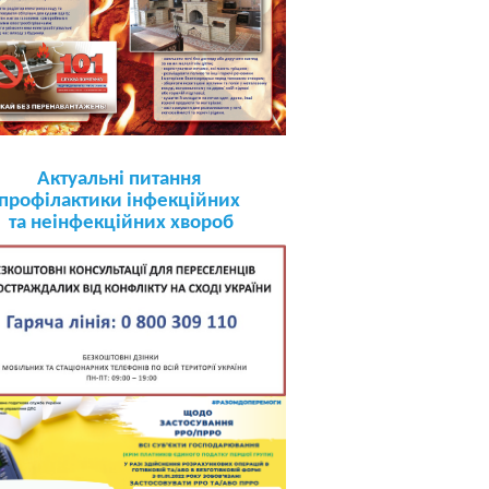
Актуальні питання
профілактики інфекційних
та неінфекційних хвороб