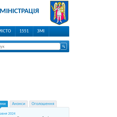
МІНІСТРАЦІЯ
МІСТО
1551
ЗМІ
ини
Анонси
Оголошення
равня 2024