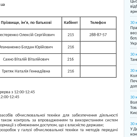
Цьо
.ua
від
ярм
Прізвище, ім'я, по батькові
Кабінет
Телефон
30 
Пра
вес
естеренко Олексій Сергійович
215
288-87-57
бот
Укр
Атаманенко Богдан Юрійович
216
30 
Сахно Віталій Віталійович
216
Тан
30 
Третяк Наталія Геннадіївна
216
Кол
Печ
доп
рерва з 12:00-12:45
12:00-12:45
30 
Вол
Тов
Киє
 засобів обчислювальної техніки для забезпечення діяльності
 а також контроль за впровадженням та використанням систем
30 
нформації з обмеженим доступом, що є власністю держави;
У Д
озробок у галузі обчислювальної техніки та методів передачі
кон