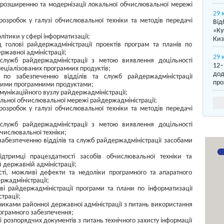
 розширенню та модернізації локальної обчислювальної мережі
29 
озробок у галузі обчислювальної техніки та методів передачі
Від
«Ку
літики у сфері інформатизації;
Киз
 голові райдержадміністрації проектів програм та планів по
ржавної адміністрації;
29 
 служб райдержадміністрації з метою виявлення доцільності
12–
пеціалізованих програмних продуктів;
дод
по забезпеченню відділів та служб райдержадміністрації
про
аними програмними продуктами;
мунікаційного вузлу райдержадміністрації;
альної обчислювальної мережі райдержадміністрації;
озробок у галузі обчислювальної техніки та методів передачі
 служб райдержадміністрації з метою виявлення доцільності
бчислювальної техніки;
забезпеченню відділів та служб райдержадміністрації засобами
дтримці працездатності засобів обчислювальної техніки та
 державній адміністрації;
сті, можливі дефекти та недоліки програмного та апаратного
ржадміністрації;
ві райдержадміністрації програми та плани по інформатизації
трації;
вниками районної державної адміністрації з питань використання
рограмного забезпечення;
і розпорядчих документів з питань технічного захисту інформації