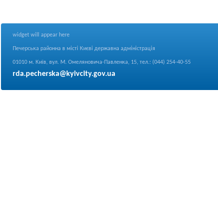
widget will appear here
Печерська районна в місті Києві державна адміністрація
01010 м. Київ, вул. М. Омеляновича-Павленка, 15, тел.: (044) 254-40-55
rda.pecherska@kyivcity.gov.ua