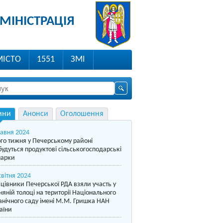
МІНІСТРАЦІЯ
МІСТО
1551
ЗМІ
ини
Анонси
Оголошення
равня 2024
го тижня у Печерському районі
будуться продуктові сільськогосподарські
арки
квітня 2024
цівники Печерської РДА взяли участь у
няній толоці на території Національного
анічного саду імені М.М. Гришка НАН
аїни