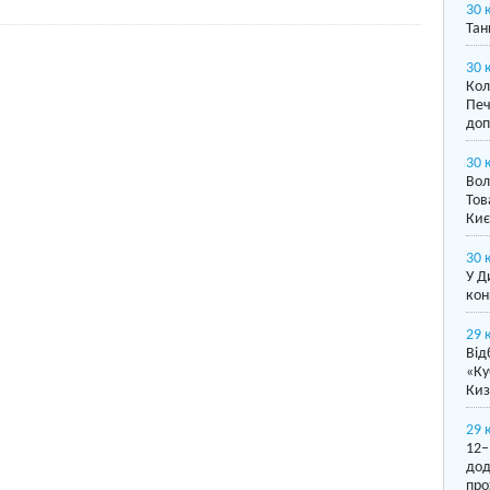
30 
Тан
30 
Кол
Печ
доп
30 
Вол
Тов
Киє
30 
У Д
кон
29 
Від
«Ку
Киз
29 
12–
дод
про