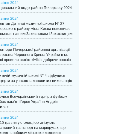
квітня 2024
цювальний водограй на Печерську 2024
квітня 2024
ектив Дитячої музичної школи № 27
ерського району міста Києва повсякчас
омагає нашим Захисникам і Захисницям
квітня 2024
онтери Печерської районної організації
ариства Червоного Хреста України в м.
ві провели акцію «Місія доброчинності»
квітня 2024
итячій музичній школі № 4 відбулися
церти за участю талановитих вихованців
квітня 2024
бувся Всеукраїнський турнір з футболу
бок пам’яті Героя України Андрія
ила»
квітня 2024
15 травня у столиці організують
атковий транспорт на маршрутах, що
ходять поблизу міських кладовищ