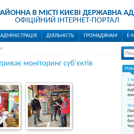
РАЙОННА В МІСТІ КИЄВІ ДЕРЖАВНА АД
ОФІЦІЙНИЙ ІНТЕРНЕТ-ПОРТАЛ
АДМІНІСТРАЦІЯ
ДІЯЛЬНІСТЬ
ГРОМАДЯНАМ
Е-
24
риває моніторинг суб’єктів
Нов
1 т
Цьо
від
ярм
30 
Пра
вес
бот
Укр