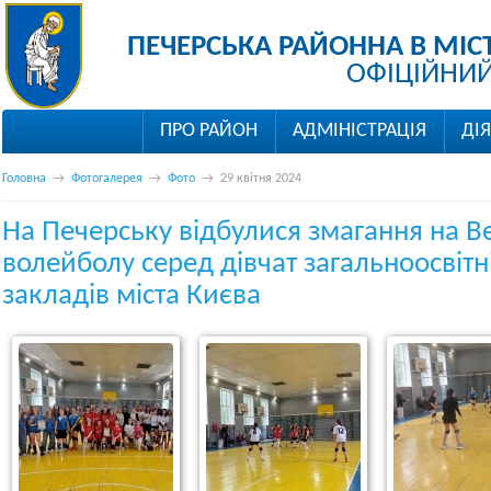
ПЕЧЕРСЬКА РАЙОННА В МІС
ОФІЦІЙНИЙ
ПРО РАЙОН
АДМІНІСТРАЦІЯ
ДІ
Головна
→
Фотогалерея
→
Фото
→
29 квітня 2024
На Печерську відбулися змагання на В
волейболу серед дівчат загальноосвітн
закладів міста Києва