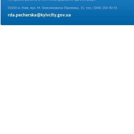
01010 м. Київ, вул. М. Омеляновича-Павленка, 15, тел.: (044) 254-40-55
rda.pecherska@kyivcity.gov.ua