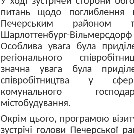
У ході зустрічей сторони обг
питань щодо поглиблення 
Печерським районом 
Шарлоттенбург-Вільмерсдорф 
Особлива увага була приділ
регіонального співробітн
значна увага була приділ
співробітництва у сфер
комунального господ
містобудування.
Окрім цього, програмою візит
зустрічі голови Печерської ра