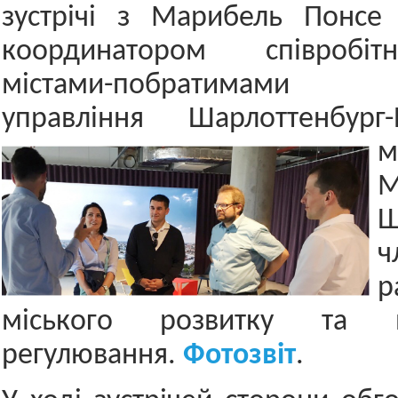
зустрічі з Марибель Понсе 
координатором співробі
містами-побратимами
управління Шарлоттенбург-
м
М
ч
р
міського розвитку та н
регулювання.
Фотозвіт
.