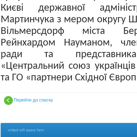
Києві державної адмініст
Мартинчука з мером округу Ш
Вільмерсдорф міста Бе
Рейнхардом Науманом, чле
ради та представник
«Центральний союз українців
та ГО «партнери Східної Європ
Перейти до списку
widget will appear here