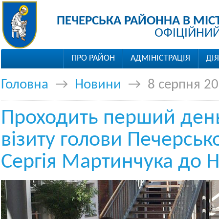
ПЕЧЕРСЬКА РАЙОННА В МІС
ОФІЦІЙНИЙ
ПРО РАЙОН
АДМІНІСТРАЦІЯ
ДІ
Головна
→
Новини
→
8 серпня 2
Проходить перший ден
візиту голови Печерськ
Сергія Мартинчука до 