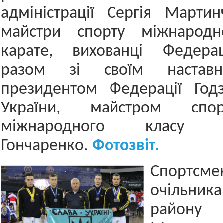
адміністрації Сергія Мартин
майстри спорту міжнародн
карате, вихованці Федера
разом зі своїм наставн
президентом Федерації Год
України, майстром спор
міжнародного класу О
Гончаренко.
Фотозвіт.
Спортсмен
очільник
район