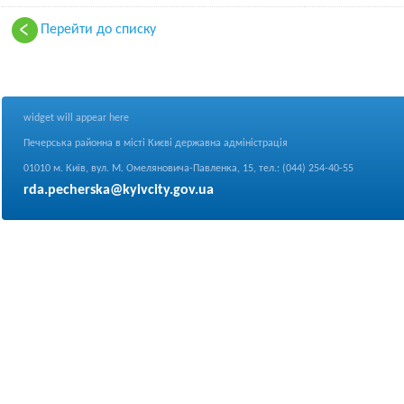
Перейти до списку
widget will appear here
Печерська районна в місті Києві державна адміністрація
01010 м. Київ, вул. М. Омеляновича-Павленка, 15, тел.: (044) 254-40-55
rda.pecherska@kyivcity.gov.ua