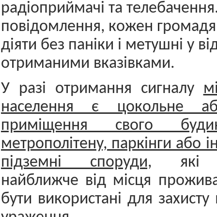
радіоприймачі та телебачення
повідомлення, кожен громад
діяти без паніки і метушні у ві
отриманими вказівками.
У разі отримання сигналу
м
населення є цокольне аб
приміщення свого будин
метрополітену, паркінги або і
підземні споруди,
які ро
найближче від місця прожив
бути використані для захисту в