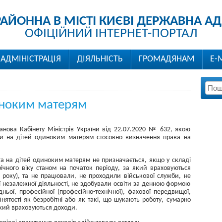
РАЙОННА В МІСТІ КИЄВІ ДЕРЖАВНА АД
ОФІЦІЙНИЙ ІНТЕРНЕТ-ПОРТАЛ
АДМІНІСТРАЦІЯ
ДІЯЛЬНІСТЬ
ГРОМАДЯНАМ
Е-
иноким матерям
анова Кабінету Міністрів України від 22.07.2020 № 632, якою
ги на дітей одиноким матерям стосовно визначення права на
га на дітей одиноким матерям не призначається, якщо у складі
-річного віку станом на початок періоду, за який враховуються
0 року), та не працювали, не проходили військової служби, не
 незалежної діяльності, не здобували освіти за денною формою
дньої, професійної (професійно-технічної), фахової передвищої,
йнятості як безробітні або як такі, що шукають роботу, сумарно
 який враховуються доходи.