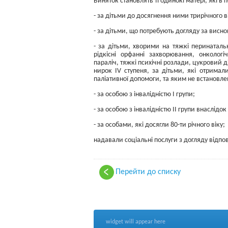
Виняток становлять ті одинокі матері, які в
- за дітьми до досягнення ними трирічного в
- за дітьми, що потребують догляду за висн
- за дітьми, хворими на тяжкі перинаталь
рідкісні орфанні захворювання, онкологі
параліч, тяжкі психічні розлади, цукровий ді
нирок IV ступеня, за дітьми, які отримал
паліативної допомоги, та яким не встановлен
- за особою з інвалідністю І групи;
- за особою з інвалідністю ІІ групи внаслідок
- за особами, які досягли 80-ти річного віку;
надавали соціальні послуги з догляду відпо
Перейти до списку
widget will appear here