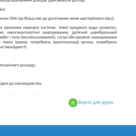
 періоді врахування доходів здійснювали догляд:
іку;
овком ЛКК (не більш ніж до досягнення ними шестирічного віку);
ні ураження нервової системи, тяжкі вроджені вади розвитку,
чні, онкогематологічні захворювання, дитячий церебральний
абет І типу (інсулінозалежний), гострі або хронічні захворювання
и тяжку травму, потребують трансплантації органа, потребують
о інвалідності;
 психічного розладу;
відно до законодавства.
Версiя для друку