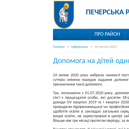
ПЕЧЕРСЬКА 
ПРО РАЙОН
Головна
→
Інформація
→
16 лютого 2021
Допомога на дітей од
24 липня 2020 року набрала чинності пост
суттєво змінено порядок надання допомо
призначення такої допомоги.
Так, починаючи з 01.07.2020 року, допомо
сім’ї є працездатні особи, які досягли 18
доходи (ІV квартал 2019 та І квартал 202
провадили підприємницької чи професійної
здобуття освіти в закладах загальної сере
вищої освіти, не зареєстровані в центрі за
більше ніж три місяці протягом періоду, за