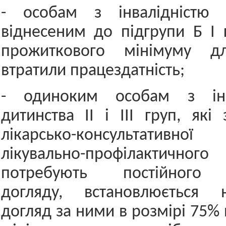
- особам з інвалідністю 
віднесеним до підгрупи Б І 
прожиткового мінімуму дл
втратили працездатність;
- одиноким особам з інв
дитинства ІІ і ІІІ груп, які
лікарсько-консультатив
лікувально-профілактичн
потребують постійного 
догляду, встановлюється 
догляд за ними в розмірі 75%