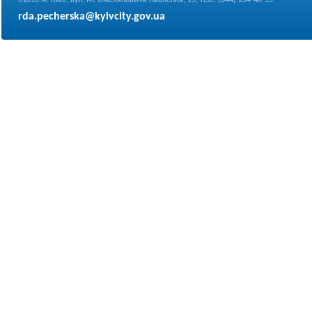
01010 м. Київ, вул. М. Омеляновича-Павленка, 15, тел.: (044) 254-40-55
rda.pecherska@kyivcity.gov.ua