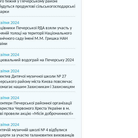
го тижня у Печерському районі
будуться продуктові сільськогосподарські
арки
квітня 2024
цівники Печерської РДА взяли участь у
няній толоці на території Національного
анічного саду імені М.М. Гришка НАН
аїни
квітня 2024
цювальний водограй на Печерську 2024
квітня 2024
ектив Дитячої музичної школи № 27
ерського району міста Києва повсякчас
омагає нашим Захисникам і Захисницям
квітня 2024
онтери Печерської районної організації
ариства Червоного Хреста України в м.
ві провели акцію «Місія доброчинності»
квітня 2024
итячій музичній школі № 4 відбулися
церти за участю талановитих вихованців