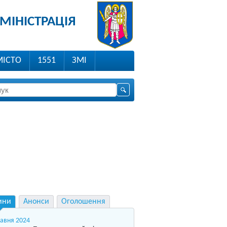
МІНІСТРАЦІЯ
МІСТО
1551
ЗМІ
ини
Анонси
Оголошення
равня 2024