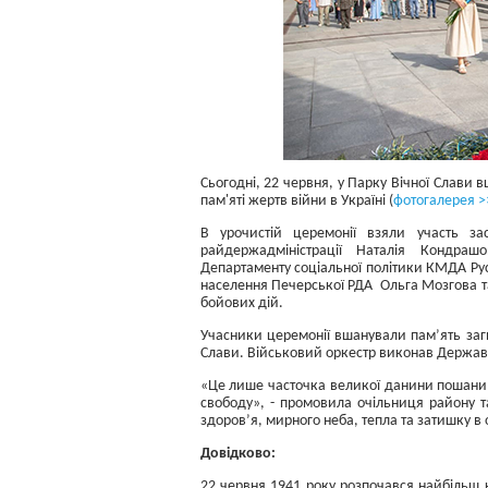
Сьогодні, 22 червня, у Парку Вічної Слави
пам'яті жертв війни в Україні (
фотогалерея >
В урочистій церемонії взяли участь з
райдержадміністрації Наталія Кондра
Департаменту соціальної політики КМДА Рус
населення Печерської РДА Ольга Мозгова та
бойових дій.
Учасники церемонії вшанували пам’ять за
Слави. Військовий оркестр виконав Державн
«Це лише часточка великої данини пошани 
свободу», - промовила очільниця району т
здоров’я, мирного неба, тепла та затишку в 
Довідково:
22 червня 1941 року розпочався найбільш к