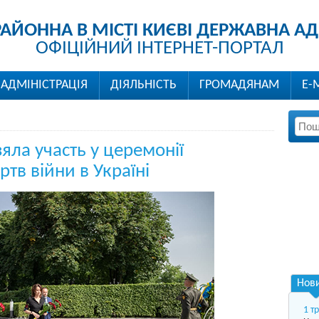
РАЙОННА В МІСТІ КИЄВІ ДЕРЖАВНА АД
ОФІЦІЙНИЙ ІНТЕРНЕТ-ПОРТАЛ
АДМІНІСТРАЦІЯ
ДІЯЛЬНІСТЬ
ГРОМАДЯНАМ
Е-
яла участь у церемонії
тв війни в Україні
Нов
1 т