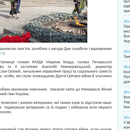
Цьо
від
ярм
30 
Пра
вес
бот
Укр
 вшанували пам’ять загиблих з нагоди Дня скорботи і вшанування
30 
>>
)
Тан
аступниця голови КМДА Марина Хонда, голова Печерської
шова та її заступник Анатолій Невмержицький, директор
30 
лан Світлий, начальник управління праці та соціального захисту
Кол
 особи, які стали очевидцями Другої Світової війни й учасники
Печ
доп
гиблих хвилиною мовчання, поклали квіти до Меморіалу Вічної
30 
ий гімн України.
Вол
Тов
полеглим і живим ветеранам, які своєю кров’ю відстояли нашу
Киє
а подякувала ветеранам за їх подвиг і побажала всім міцного
оселях.
30 
У Д
кон
ривавий для України період Другої світової війни, коли щодня