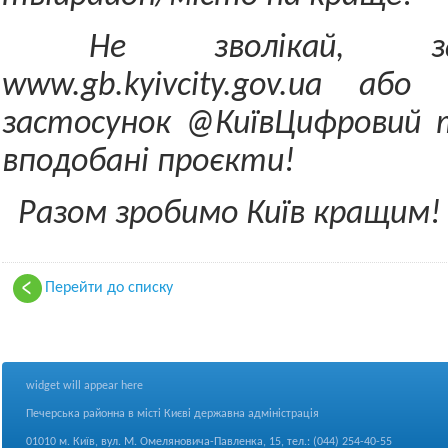
Не зволікай, з
www.gb.kyivcity.gov.ua
або 
застосунок @Київ
Цифровий т
вподобані проєкти!
Разом зробимо Київ кращим!
Перейти до списку
widget will appear here
Печерська районна в місті Києві державна адміністрація
01010 м. Київ, вул. М. Омеляновича-Павленка, 15, тел.: (044) 254-40-55