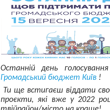
Останній день голосуванн
Громадський бюджет Київ
!
Ти ще встигаєш віддати свої
проєкти, які вже у 2022 ро
твій
район/місто на краще!