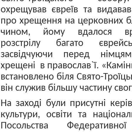
охрещував євреїв та видавав
про хрещення на церковних б
чином, йому вдалося вр
розстрілу багато єврейс
засвідчуючи перед німцям
хрещені в православ`ї. «Камі
встановлено біля Свято-Троїць
він служив більшу частину свог
На заході були присутні кері
культури, освіти та націон
Посольства Федеративної