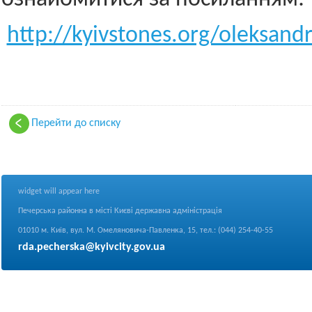
http://kyivstones.org/oleksand
Перейти до списку
widget will appear here
Печерська районна в місті Києві державна адміністрація
01010 м. Київ, вул. М. Омеляновича-Павленка, 15, тел.: (044) 254-40-55
rda.pecherska@kyivcity.gov.ua