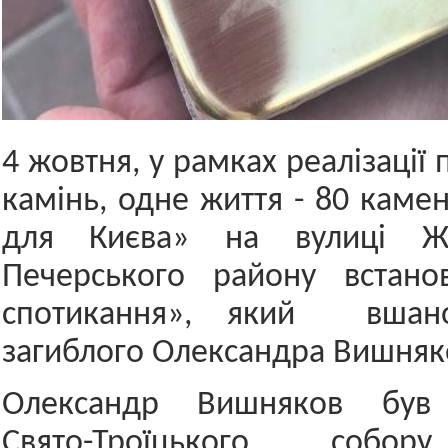
4 жовтня, у рамках реалізації
камінь, одне життя - 80 каме
для Києва» на вулиці Жи
Печерського району встано
спотикання», який вшано
загиблого Олександра Вишняк
Олександр Вишняков був 
Свято-Троїцького собор