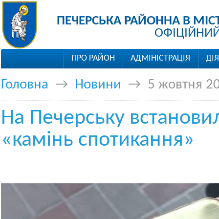
ПЕЧЕРСЬКА РАЙОННА В МІС
ОФІЦІЙНИЙ
ПРО РАЙОН
АДМІНІСТРАЦІЯ
ДІ
Головна
→
Новини
→
5 жовтня 2
На Печерську встанови
«камінь спотикання»